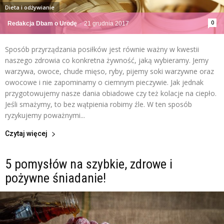
Dieta i odżywianie
0
Redakcja Dbam o Urodę
-
21 grudnia 2017
Sposób przyrządzania posiłków jest równie ważny w kwestii
naszego zdrowia co konkretna żywność, jaką wybieramy. Jemy
warzywa, owoce, chude mięso, ryby, pijemy soki warzywne oraz
owocowe i nie zapominamy o ciemnym pieczywie. Jak jednak
przygotowujemy nasze dania obiadowe czy też kolacje na ciepło.
Jeśli smażymy, to bez wątpienia robimy źle. W ten sposób
ryzykujemy poważnymi...
Czytaj więcej
5 pomysłów na szybkie, zdrowe i
pożywne śniadanie!