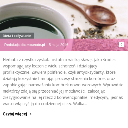
Dieta i odżywianie
0
Redakcja dbamourode.pl
-
5 maja 2016
Herbata z czystka zyskała ostatnio wielką sławę, jako środek
wspomagający leczenie wielu schorzeń i działający
profilaktycznie. Zawiera polifenole, czyli antyoksydanty, które
działają korzystnie hamując procesy starzenia komórek oraz
zapobiegając namnażaniu komórek nowotworowych. Wprawdzie
niektórzy zdają się przeceniać jej możliwości, zalecając
zrezygnowanie na jej rzecz z konwencjonalnej medycyny, jednak
warto włączyć ją do codziennej diety. Walka...
Czytaj więcej