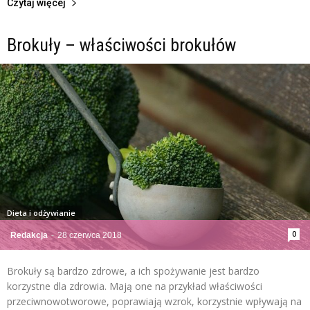
Czytaj więcej
Brokuły – właściwości brokułów
Dieta i odżywianie
0
Redakcja
-
28 czerwca 2018
Brokuły są bardzo zdrowe, a ich spożywanie jest bardzo
korzystne dla zdrowia. Mają one na przykład właściwości
przeciwnowotworowe, poprawiają wzrok, korzystnie wpływają na