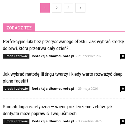
1
2
3
ZOBACZ TEŻ
Perfekcyjne łuki bez przerysowanego efektu. Jak wybrać kredkę
do brwi, która przetrwa cały dzień?...
Redakcja dbamourode.pl
-
21 czerwca 2026
Uroda i zdrowie
0
Jak wybrać metodę liftingu twarzy i kiedy warto rozważyć deep
plane facelift
Redakcja dbamourode.pl
-
29 maja 2026
Uroda i zdrowie
0
Stomatologia estetyczna — więcej niż leczenie zębów: jak
dentysta może poprawić Twój uśmiech
Redakcja dbamourode.pl
-
3 kwietnia 2026
Uroda i zdrowie
0