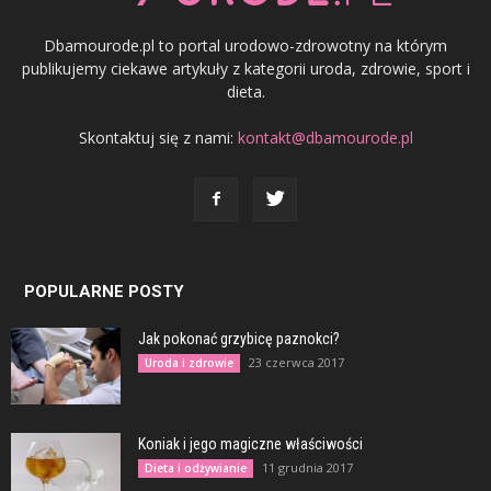
Dbamourode.pl to portal urodowo-zdrowotny na którym
publikujemy ciekawe artykuły z kategorii uroda, zdrowie, sport i
dieta.
Skontaktuj się z nami:
kontakt@dbamourode.pl
POPULARNE POSTY
Jak pokonać grzybicę paznokci?
23 czerwca 2017
Uroda i zdrowie
Koniak i jego magiczne właściwości
11 grudnia 2017
Dieta i odżywianie