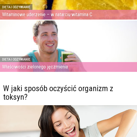
DIETA I ODŻYWIANIE
Witaminowe uderzenie – w natarciu witamina C
DIETA I ODŻYWIANIE
Właściwości zielonego jęczmienia
W jaki sposób oczyścić organizm z
toksyn?