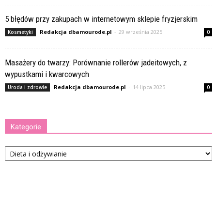
5 błędów przy zakupach w internetowym sklepie fryzjerskim
Redakcja dbamourode.pl
-
29 września 2025
Kosmetyki
0
Masażery do twarzy: Porównanie rollerów jadeitowych, z
wypustkami i kwarcowych
Redakcja dbamourode.pl
-
14 lipca 2025
Uroda i zdrowie
0
Kategorie
Kategorie