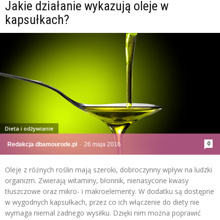
Jakie działanie wykazują oleje w
kapsułkach?
Dieta i odżywianie
0
Redakcja dbamourode.pl
-
26 maja 2016
Oleje z różnych roślin mają szeroki, dobroczynny wpływ na ludzki
organizm. Zwierają witaminy, błonnik, nienasycone kwasy
tłuszczowe oraz mikro- i makroelementy. W dodatku są dostępne
w wygodnych kapsułkach, przez co ich włączenie do diety nie
wymaga niemal żadnego wysiłku. Dzięki nim można poprawić