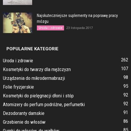
Najskuteczniejsze suplementy na poprawę pracy
mózgu
23 listopada 2017
Uroda i zdrowie
POPULARNE KATEGORIE
262
Uroda i zdrowie
107
Kosmetyki do twarzy dla mężczyzn
98
Urządzenia do mikrodermabrazji
95
Folie fryzjerskie
92
Kosmetyki do pielęgnacji dłoni i stóp
92
Atomizery do perfum podróżne, perfumetki
91
Dezodoranty damskie
86
Grzebienie do włosów
85
Gumki do włosów, do wałków