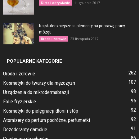
11 grudnia 2017
Dieta i odżywianie
Najskuteczniejsze suplementy na poprawę pracy
mózgu
23 listopada 2017
Uroda i zdrowie
POPULARNE KATEGORIE
262
Uroda i zdrowie
107
Kosmetyki do twarzy dla mężczyzn
98
Urządzenia do mikrodermabrazji
95
Folie fryzjerskie
92
Kosmetyki do pielęgnacji dłoni i stóp
92
Atomizery do perfum podróżne, perfumetki
91
Dezodoranty damskie
86
Grzebienie do włosów