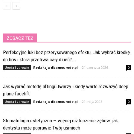
ZOBACZ TEŻ
Perfekcyjne łuki bez przerysowanego efektu. Jak wybrać kredkę
do brwi, która przetrwa cały dzień?...
Redakcja dbamourode.pl
-
21 czerwca 2026
Uroda i zdrowie
0
Jak wybrać metodę liftingu twarzy i kiedy warto rozważyć deep
plane facelift
Redakcja dbamourode.pl
-
29 maja 2026
Uroda i zdrowie
0
Stomatologia estetyczna — więcej niż leczenie zębów: jak
dentysta może poprawić Twój uśmiech