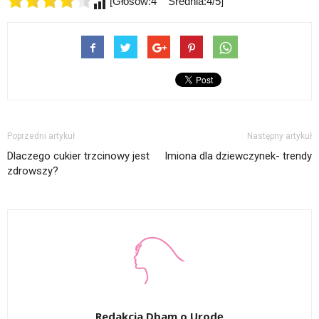
[Głosów:4 Średnia:4/5]
Poprzedni artykuł
Następny artykuł
Dlaczego cukier trzcinowy jest
Imiona dla dziewczynek- trendy
zdrowszy?
Redakcja Dbam o Urodę