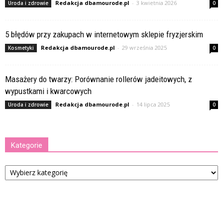
Redakcja dbamourode.pl
-
3 kwietnia 2026
Uroda i zdrowie
0
5 błędów przy zakupach w internetowym sklepie fryzjerskim
Redakcja dbamourode.pl
-
29 września 2025
Kosmetyki
0
Masażery do twarzy: Porównanie rollerów jadeitowych, z
wypustkami i kwarcowych
Redakcja dbamourode.pl
-
14 lipca 2025
Uroda i zdrowie
0
Kategorie
Kategorie