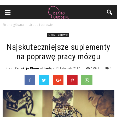
Strona główna
Uroda i zdrowie
Uroda i zdrowie
Najskuteczniejsze suplementy
na poprawę pracy mózgu
Przez
Redakcja Dbam o Urodę
-
23 listopada 2017
12991
0