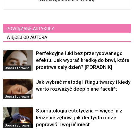
POWIĄZANE ARTYKUŁY
WIĘCEJ OD AUTORA
Perfekcyjne łuki bez przerysowanego
efektu. Jak wybrać kredkę do brwi, która
przetrwa cały dzień? [PORADNIK]
Uroda i zdrowie
Jak wybrać metodę liftingu twarzy i kiedy
warto rozważyć deep plane facelift
Uroda i zdrowie
Stomatologia estetyczna — więcej niż
leczenie zębów: jak dentysta może
poprawić Twój uśmiech
Uroda i zdrowie