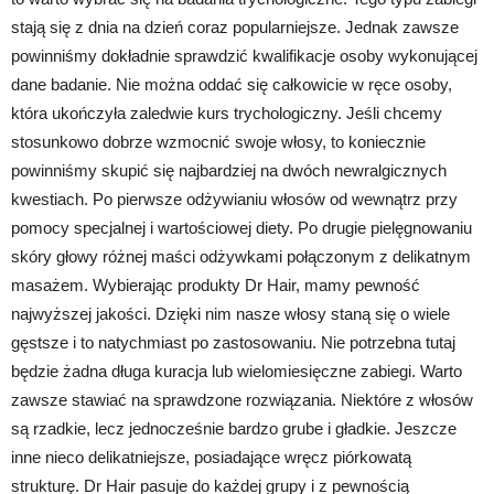
stają się z dnia na dzień coraz popularniejsze. Jednak zawsze
powinniśmy dokładnie sprawdzić kwalifikacje osoby wykonującej
dane badanie. Nie można oddać się całkowicie w ręce osoby,
która ukończyła zaledwie kurs trychologiczny. Jeśli chcemy
stosunkowo dobrze wzmocnić swoje włosy, to koniecznie
powinniśmy skupić się najbardziej na dwóch newralgicznych
kwestiach. Po pierwsze odżywianiu włosów od wewnątrz przy
pomocy specjalnej i wartościowej diety. Po drugie pielęgnowaniu
skóry głowy różnej maści odżywkami połączonym z delikatnym
masażem. Wybierając produkty Dr Hair, mamy pewność
najwyższej jakości. Dzięki nim nasze włosy staną się o wiele
gęstsze i to natychmiast po zastosowaniu. Nie potrzebna tutaj
będzie żadna długa kuracja lub wielomiesięczne zabiegi. Warto
zawsze stawiać na sprawdzone rozwiązania. Niektóre z włosów
są rzadkie, lecz jednocześnie bardzo grube i gładkie. Jeszcze
inne nieco delikatniejsze, posiadające wręcz piórkowatą
strukturę. Dr Hair pasuje do każdej grupy i z pewnością