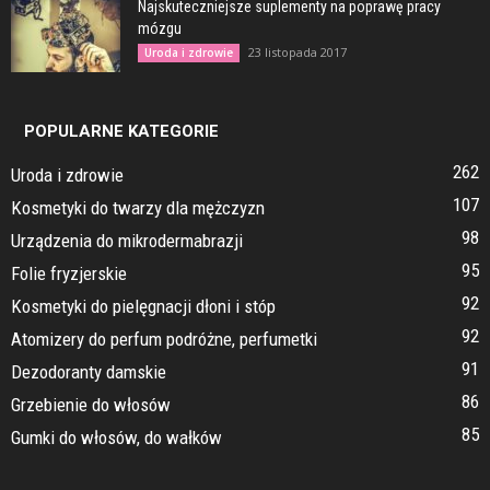
Najskuteczniejsze suplementy na poprawę pracy
mózgu
23 listopada 2017
Uroda i zdrowie
POPULARNE KATEGORIE
262
Uroda i zdrowie
107
Kosmetyki do twarzy dla mężczyzn
98
Urządzenia do mikrodermabrazji
95
Folie fryzjerskie
92
Kosmetyki do pielęgnacji dłoni i stóp
92
Atomizery do perfum podróżne, perfumetki
91
Dezodoranty damskie
86
Grzebienie do włosów
85
Gumki do włosów, do wałków