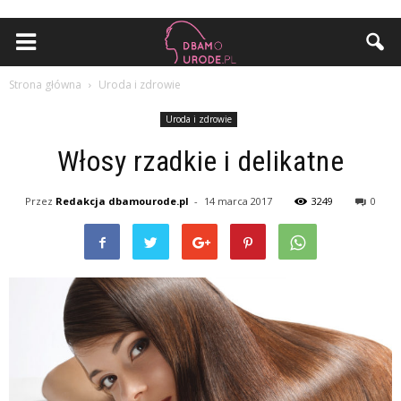
Strona główna
Uroda i zdrowie
Uroda i zdrowie
Włosy rzadkie i delikatne
Przez
Redakcja dbamourode.pl
-
14 marca 2017
3249
0