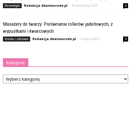
Redakcja dbamourode.pl
-
29 września 2025
Kosmetyki
0
Masażery do twarzy: Porównanie rollerów jadeitowych, z
wypustkami i kwarcowych
Redakcja dbamourode.pl
-
14 lipca 2025
Uroda i zdrowie
0
Kategorie
Kategorie