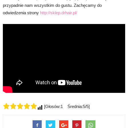
przypadnie nam wszystkim do gustu. Zachęcamy do
odwiedzenia strony
http://sklep.drhair.pl/
[Głosów:1 Średnia:5/5]