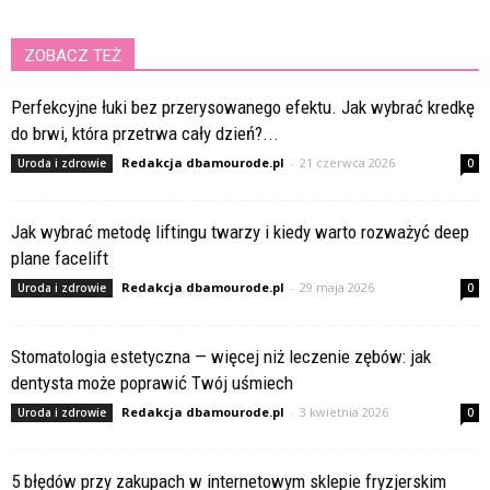
ZOBACZ TEŻ
Perfekcyjne łuki bez przerysowanego efektu. Jak wybrać kredkę
do brwi, która przetrwa cały dzień?...
Redakcja dbamourode.pl
-
21 czerwca 2026
Uroda i zdrowie
0
Jak wybrać metodę liftingu twarzy i kiedy warto rozważyć deep
plane facelift
Redakcja dbamourode.pl
-
29 maja 2026
Uroda i zdrowie
0
Stomatologia estetyczna — więcej niż leczenie zębów: jak
dentysta może poprawić Twój uśmiech
Redakcja dbamourode.pl
-
3 kwietnia 2026
Uroda i zdrowie
0
5 błędów przy zakupach w internetowym sklepie fryzjerskim