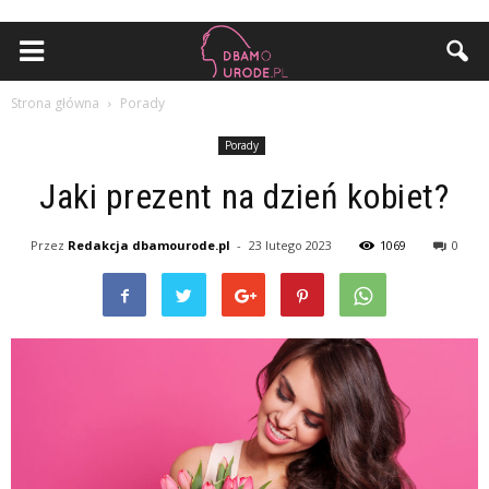
Strona główna
Porady
Porady
Jaki prezent na dzień kobiet?
Przez
Redakcja dbamourode.pl
-
23 lutego 2023
1069
0