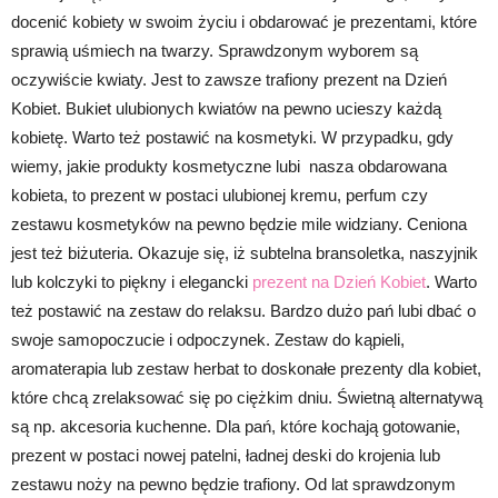
docenić kobiety w swoim życiu i obdarować je prezentami, które
sprawią uśmiech na twarzy. Sprawdzonym wyborem są
oczywiście kwiaty. Jest to zawsze trafiony prezent na Dzień
Kobiet. Bukiet ulubionych kwiatów na pewno ucieszy każdą
kobietę. Warto też postawić na kosmetyki. W przypadku, gdy
wiemy, jakie produkty kosmetyczne lubi nasza obdarowana
kobieta, to prezent w postaci ulubionej kremu, perfum czy
zestawu kosmetyków na pewno będzie mile widziany. Ceniona
jest też biżuteria. Okazuje się, iż subtelna bransoletka, naszyjnik
lub kolczyki to piękny i elegancki
prezent na Dzień Kobiet
. Warto
też postawić na zestaw do relaksu. Bardzo dużo pań lubi dbać o
swoje samopoczucie i odpoczynek. Zestaw do kąpieli,
aromaterapia lub zestaw herbat to doskonałe prezenty dla kobiet,
które chcą zrelaksować się po ciężkim dniu. Świetną alternatywą
są np. akcesoria kuchenne. Dla pań, które kochają gotowanie,
prezent w postaci nowej patelni, ładnej deski do krojenia lub
zestawu noży na pewno będzie trafiony. Od lat sprawdzonym