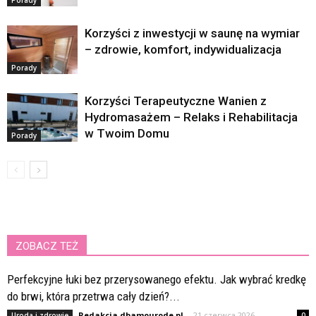
Porady
Korzyści z inwestycji w saunę na wymiar
– zdrowie, komfort, indywidualizacja
Porady
Korzyści Terapeutyczne Wanien z
Hydromasażem – Relaks i Rehabilitacja
w Twoim Domu
Porady
ZOBACZ TEŻ
Perfekcyjne łuki bez przerysowanego efektu. Jak wybrać kredkę
do brwi, która przetrwa cały dzień?...
Redakcja dbamourode.pl
-
21 czerwca 2026
Uroda i zdrowie
0