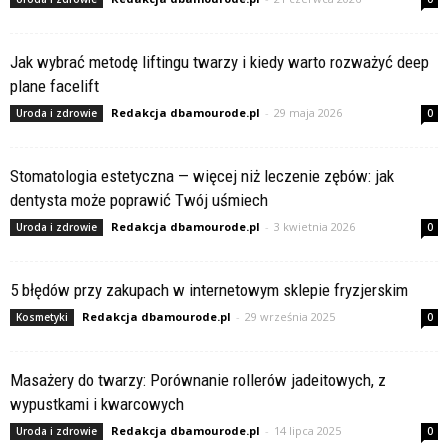
Jak wybrać metodę liftingu twarzy i kiedy warto rozważyć deep
plane facelift
Redakcja dbamourode.pl
-
29 maja 2026
Uroda i zdrowie
0
Stomatologia estetyczna — więcej niż leczenie zębów: jak
dentysta może poprawić Twój uśmiech
Redakcja dbamourode.pl
-
3 kwietnia 2026
Uroda i zdrowie
0
5 błędów przy zakupach w internetowym sklepie fryzjerskim
Redakcja dbamourode.pl
-
29 września 2025
Kosmetyki
0
Masażery do twarzy: Porównanie rollerów jadeitowych, z
wypustkami i kwarcowych
Redakcja dbamourode.pl
-
14 lipca 2025
Uroda i zdrowie
0