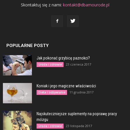
Skontaktuj się z nami:
kontakt@dbamourode.pl
POPULARNE POSTY
Jak pokonać grzybicę paznokci?
23 czerwca 2017
Uroda i zdrowie
Koniak i jego magiczne właściwości
11 grudnia 2017
Dieta i odżywianie
Najskuteczniejsze suplementy na poprawę pracy
mózgu
23 listopada 2017
Uroda i zdrowie