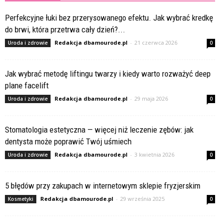
Perfekcyjne łuki bez przerysowanego efektu. Jak wybrać kredkę
do brwi, która przetrwa cały dzień?...
Redakcja dbamourode.pl
-
21 czerwca 2026
Uroda i zdrowie
0
Jak wybrać metodę liftingu twarzy i kiedy warto rozważyć deep
plane facelift
Redakcja dbamourode.pl
-
29 maja 2026
Uroda i zdrowie
0
Stomatologia estetyczna — więcej niż leczenie zębów: jak
dentysta może poprawić Twój uśmiech
Redakcja dbamourode.pl
-
3 kwietnia 2026
Uroda i zdrowie
0
5 błędów przy zakupach w internetowym sklepie fryzjerskim
Redakcja dbamourode.pl
-
29 września 2025
Kosmetyki
0