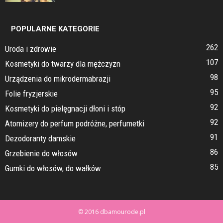
POPULARNE KATEGORIE
262
Uroda i zdrowie
107
Kosmetyki do twarzy dla mężczyzn
98
Urządzenia do mikrodermabrazji
95
Folie fryzjerskie
92
Kosmetyki do pielęgnacji dłoni i stóp
92
Atomizery do perfum podróżne, perfumetki
91
Dezodoranty damskie
86
Grzebienie do włosów
85
Gumki do włosów, do wałków
© 2016 dbamourode.pl