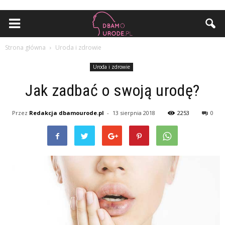
Strona główna
Uroda i zdrowie
Uroda i zdrowie
Jak zadbać o swoją urodę?
Przez
Redakcja dbamourode.pl
-
13 sierpnia 2018
2253
0