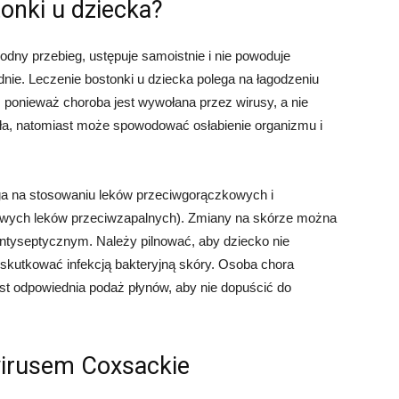
onki u dziecka?
godny przebieg, ustępuje samoistnie i nie powoduje
dnie. Leczenie bostonki u dziecka polega na łagodzeniu
w, ponieważ choroba jest wywołana przez wirusy, a nie
iała, natomiast może spowodować osłabienie organizmu i
lega na stosowaniu leków przeciwgorączkowych i
dowych leków przeciwzapalnych). Zmiany na skórze można
antyseptycznym. Należy pilnować, aby dziecko nie
kutkować infekcją bakteryjną skóry. Osoba chora
st odpowiednia podaż płynów, aby nie dopuścić do
wirusem Coxsackie