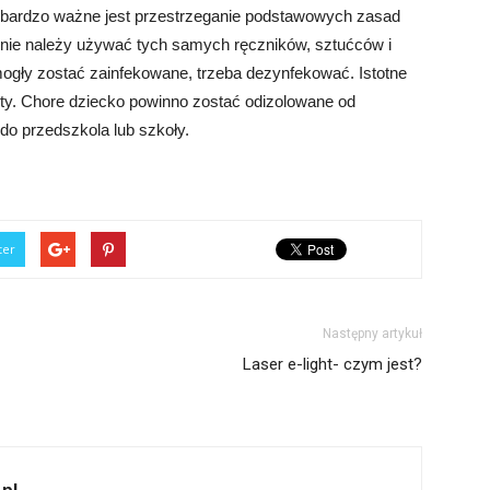
nej bardzo ważne jest przestrzeganie podstawowych zasad
o nie należy używać tych samych ręczników, sztućców i
ogły zostać zainfekowane, trzeba dezynfekować. Istotne
lety. Chore dziecko powinno zostać odizolowane od
 do przedszkola lub szkoły.
ter
Następny artykuł
Laser e-light- czym jest?
pl