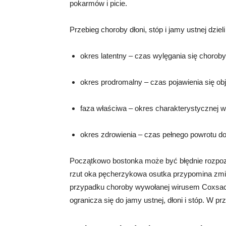
pokarmów i picie.
Przebieg choroby dłoni, stóp i jamy ustnej dzieli
okres latentny – czas wylęgania się choroby,
okres prodromalny – czas pojawienia się o
faza właściwa – okres charakterystycznej wy
okres zdrowienia – czas pełnego powrotu do
Początkowo bostonka może być błędnie rozpoz
rzut oka pęcherzykowa osutka przypomina zmia
przypadku choroby wywołanej wirusem Coxsack
ogranicza się do jamy ustnej, dłoni i stóp. W p