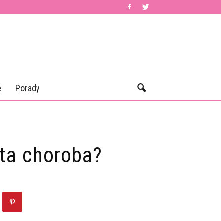
e
Porady
 ta choroba?