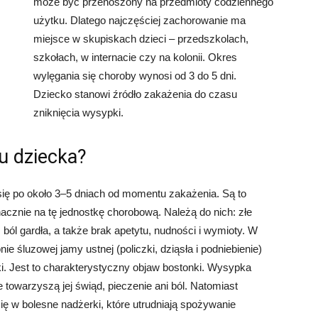
może być przenoszony na przedmioty codziennego
użytku. Dlatego najczęściej zachorowanie ma
miejsce w skupiskach dzieci – przedszkolach,
szkołach, w internacie czy na kolonii. Okres
wylęgania się choroby wynosi od 3 do 5 dni.
Dziecko stanowi źródło zakażenia do czasu
zniknięcia wysypki.
u dziecka?
się po około 3–5 dniach od momentu zakażenia. Są to
nacznie na tę jednostkę chorobową. Należą do nich: złe
ól gardła, a także brak apetytu, nudności i wymioty. W
nie śluzowej jamy ustnej (policzki, dziąsła i podniebienie)
. Jest to charakterystyczny objaw bostonki. Wysypka
towarzyszą jej świąd, pieczenie ani ból. Natomiast
ę w bolesne nadżerki, które utrudniają spożywanie