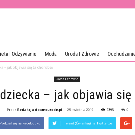
ieta I Odżywianie
Moda
Uroda I Zdrowie
Odchudzani
a – jak objawia się ta choroba?
Uroda i zdrowie
dziecka – jak objawia się
Przez
Redakcja dbamourode.pl
-
25 kwietnia 2019
2393
0
Podziel się na Facebooku
Tweet (Ćwierkaj) na Twitterze