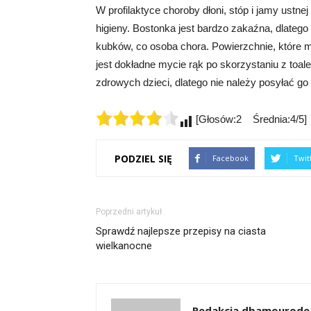
W profilaktyce choroby dłoni, stóp i jamy ust
higieny. Bostonka jest bardzo zakaźna, dlateg
kubków, co osoba chora. Powierzchnie, które m
jest dokładne mycie rąk po skorzystaniu z toa
zdrowych dzieci, dlatego nie należy posyłać go
[Głosów:2 Średnia:4/5]
PODZIEL SIĘ
Facebook
Twit
Poprzedni artykuł
Sprawdź najlepsze przepisy na ciasta
wielkanocne
Redakcja dbamourode.