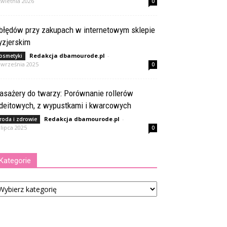
kwietnia 2026
0
 błędów przy zakupach w internetowym sklepie
yzjerskim
Redakcja dbamourode.pl
-
osmetyki
 września 2025
0
asażery do twarzy: Porównanie rollerów
adeitowych, z wypustkami i kwarcowych
Redakcja dbamourode.pl
-
roda i zdrowie
 lipca 2025
0
Kategorie
tegorie