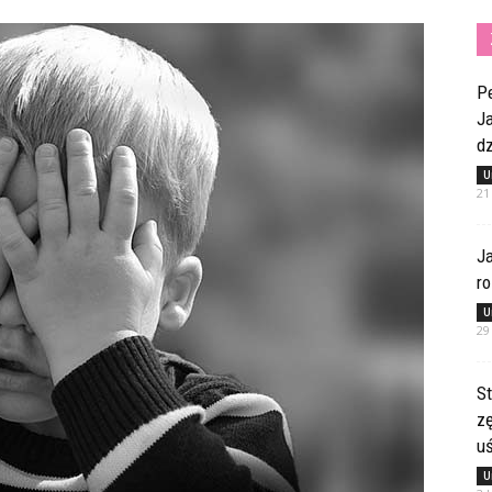
Pe
Ja
dz
U
21
Ja
ro
U
29
St
z
u
U