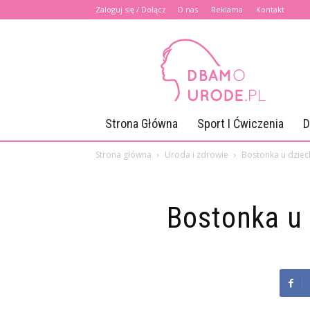
Zaloguj się / Dołącz
O nas
Reklama
Kontakt
Dbamourode.pl
Strona Główna
Sport I Ćwiczenia
D
Strona główna
Uroda i zdrowie
Bostonka u dzieck
Bostonka u 