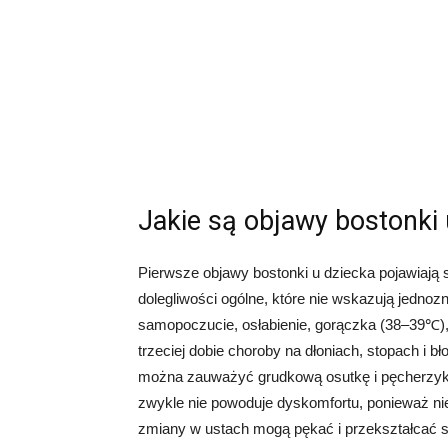
Jakie są objawy bostonki 
Pierwsze objawy bostonki u dziecka pojawiają 
dolegliwości ogólne, które nie wskazują jednoz
samopoczucie, osłabienie, gorączka (38–39℃), b
trzeciej dobie choroby na dłoniach, stopach i bło
można zauważyć grudkową osutkę i pęcherzyki
zwykle nie powoduje dyskomfortu, ponieważ nie 
zmiany w ustach mogą pękać i przekształcać si