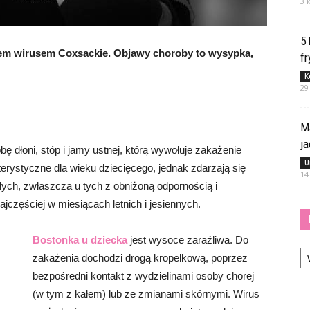
3 
5
iem wirusem Coxsackie. Objawy choroby to wysypka,
fr
K
29
M
j
 dłoni, stóp i jamy ustnej, którą wywołuje zakażenie
U
terystyczne dla wieku dziecięcego, jednak zdarzają się
14
ych, zwłaszcza u tych z obniżoną odpornością i
jczęściej w miesiącach letnich i jesiennych.
Bostonka u dziecka
jest wysoce zaraźliwa. Do
Ka
zakażenia dochodzi drogą kropelkową, poprzez
bezpośredni kontakt z wydzielinami osoby chorej
(w tym z kałem) lub ze zmianami skórnymi. Wirus