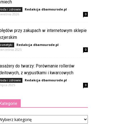
śmiech
Redakcja dbamourode.pl
-
roda i zdrowie
kwietnia 2026
0
 błędów przy zakupach w internetowym sklepie
yzjerskim
Redakcja dbamourode.pl
-
osmetyki
 września 2025
0
asażery do twarzy: Porównanie rollerów
adeitowych, z wypustkami i kwarcowych
Redakcja dbamourode.pl
-
roda i zdrowie
 lipca 2025
0
Kategorie
tegorie