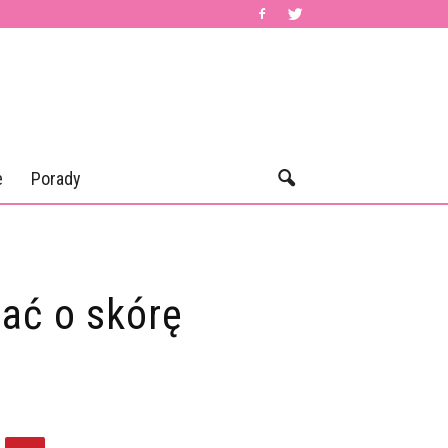
e
Porady
bać o skórę