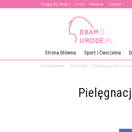
Zaloguj się / Dołącz
O nas
Reklama
Kontakt
Dbamourode.pl
Strona Główna
Sport I Ćwiczenia
D
Strona główna
Kosmetyki
Pielęgnacja skóry dzie
Pielęgnacj