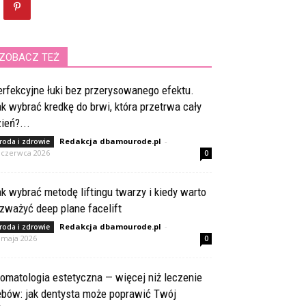
ZOBACZ TEŻ
rfekcyjne łuki bez przerysowanego efektu.
k wybrać kredkę do brwi, która przetrwa cały
ień?...
Redakcja dbamourode.pl
-
roda i zdrowie
 czerwca 2026
0
k wybrać metodę liftingu twarzy i kiedy warto
zważyć deep plane facelift
Redakcja dbamourode.pl
-
roda i zdrowie
 maja 2026
0
omatologia estetyczna — więcej niż leczenie
ębów: jak dentysta może poprawić Twój