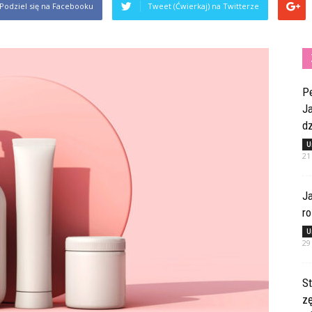
Podziel się na Facebooku
Tweet (Ćwierkaj) na Twitterze
Pe
Ja
dz
U
21
Ja
ro
U
29
St
z