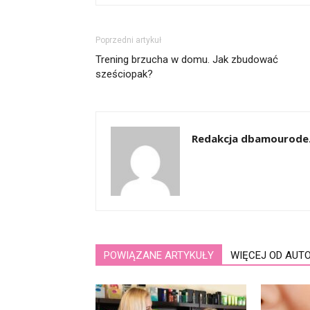
Poprzedni artykuł
Trening brzucha w domu. Jak zbudować
sześciopak?
Redakcja dbamourode.
POWIĄZANE ARTYKUŁY
WIĘCEJ OD AUT