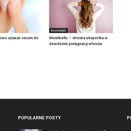
Kosmetyki
łowo używać serum do
Montibello — włoska ekspertka w
dziedzinie pielęgnacji włosów
POPULARNE POSTY
P