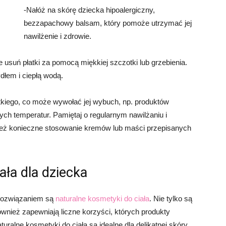
-Nałóż na skórę dziecka hipoalergiczny,
bezzapachowy balsam, który pomoże utrzymać jej
nawilżenie i zdrowie.
e usuń płatki za pomocą miękkiej szczotki lub grzebienia.
dłem i ciepłą wodą.
tkiego, co może wywołać jej wybuch, np. produktów
ych temperatur. Pamiętaj o regularnym nawilżaniu i
ież konieczne stosowanie kremów lub maści przepisanych
ała dla dziecka
 rozwiązaniem są
naturalne kosmetyki do ciała
. Nie tylko są
ównież zapewniają liczne korzyści, których produkty
ralne kosmetyki do ciała są idealne dla delikatnej skóry