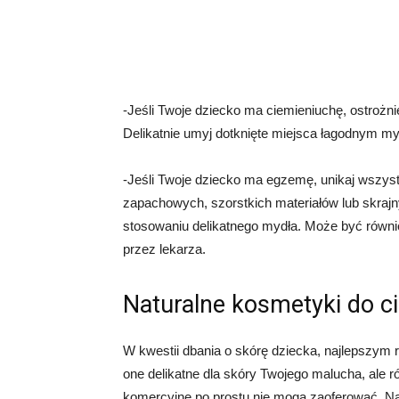
-Jeśli Twoje dziecko ma ciemieniuchę, ostrożni
Delikatnie umyj dotknięte miejsca łagodnym my
-Jeśli Twoje dziecko ma egzemę, unikaj wszys
zapachowych, szorstkich materiałów lub skrajn
stosowaniu delikatnego mydła. Może być równ
przez lekarza.
Naturalne kosmetyki do ci
W kwestii dbania o skórę dziecka, najlepszym
one delikatne dla skóry Twojego malucha, ale r
komercyjne po prostu nie mogą zaoferować. Natu