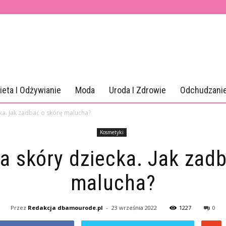
ieta I Odżywianie
Moda
Uroda I Zdrowie
Odchudzani
cka. Jak zadbać o skórę malucha?
Kosmetyki
a skóry dziecka. Jak zad
malucha?
Przez
Redakcja dbamourode.pl
-
23 września 2022
1227
0