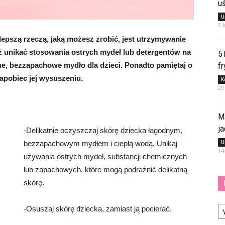
u
U
3 
jlepszą rzeczą, jaką możesz zrobić, jest utrzymywanie
eż unikać stosowania ostrych mydeł lub detergentów na
5
ne, bezzapachowe mydło dla dzieci. Ponadto pamiętaj o
fr
apobiec jej wysuszeniu.
K
29
M
j
-Delikatnie oczyszczaj skórę dziecka łagodnym,
U
bezzapachowym mydłem i ciepłą wodą. Unikaj
14
używania ostrych mydeł, substancji chemicznych
lub zapachowych, które mogą podrażnić delikatną
skórę.
Ka
-Osuszaj skórę dziecka, zamiast ją pocierać.