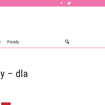
e
Porady
y – dla