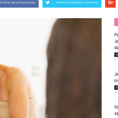
Podziel się na Facebooku
Tweet (Ćwierkaj) na Twitterze
Pe
Ja
dz
U
21
Ja
ro
U
29
St
z