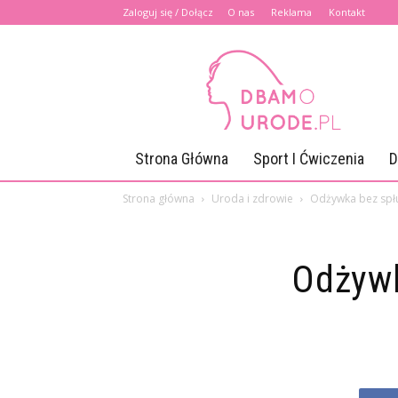
Zaloguj się / Dołącz
O nas
Reklama
Kontakt
Dbamourode.pl
Strona Główna
Sport I Ćwiczenia
D
Strona główna
Uroda i zdrowie
Odżywka bez spłu
Odżywk