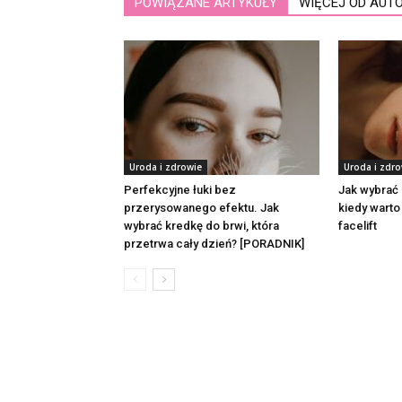
POWIĄZANE ARTYKUŁY
WIĘCEJ OD AUT
Uroda i zdrowie
Uroda i zdro
Perfekcyjne łuki bez
Jak wybrać 
przerysowanego efektu. Jak
kiedy wart
wybrać kredkę do brwi, która
facelift
przetrwa cały dzień? [PORADNIK]