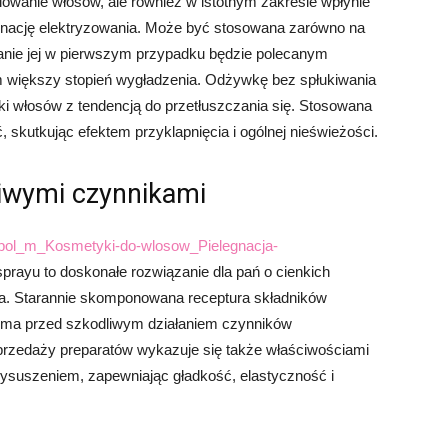
delowanie włosów, ale również w istotnym zakresie wpłynie
minację elektryzowania. Może być stosowana zarówno na
anie jej w pierwszym przypadku będzie polecanym
większy stopień wygładzenia. Odżywkę bez spłukiwania
i włosów z tendencją do przetłuszczania się. Stosowana
kutkując efektem przyklapnięcia i ogólnej nieświeżości.
iwymi czynnikami
m/pol_m_Kosmetyki-do-wlosow_Pielegnacja-
prayu to doskonałe rozwiązanie dla pań o cienkich
nia. Starannie skomponowana receptura składników
sma przed szkodliwym działaniem czynników
przedaży preparatów wykazuje się także właściwościami
ysuszeniem, zapewniając gładkość, elastyczność i