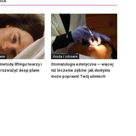
ORA
wie
Uroda i zdrowie
metodę liftingu twarzy i
Stomatologia estetyczna — więcej
o rozważyć deep plane
niż leczenie zębów: jak dentysta
może poprawić Twój uśmiech