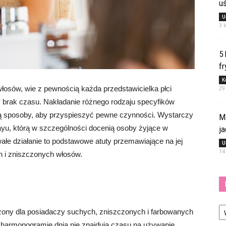
u
U
3 
5
fr
K
włosów, wie z pewnością każda przedstawicielka płci
29
y brak czasu. Nakładanie różnego rodzaju specyfików
są sposoby, aby przyspieszyć pewne czynności. Wystarczy
M
yu, którą w szczególności docenią osoby żyjące w
j
wałe działanie to podstawowe atuty przemawiające na jej
U
14
h i zniszczonych włosów.
Ka
zony dla posiadaczy suchych, zniszczonych i farbowanych
m harmonogramie dnia nie znajdują czasu na używanie