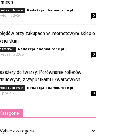
śmiech
Redakcja dbamourode.pl
-
roda i zdrowie
kwietnia 2026
0
 błędów przy zakupach w internetowym sklepie
yzjerskim
Redakcja dbamourode.pl
-
osmetyki
 września 2025
0
asażery do twarzy: Porównanie rollerów
adeitowych, z wypustkami i kwarcowych
Redakcja dbamourode.pl
-
roda i zdrowie
 lipca 2025
0
Kategorie
tegorie