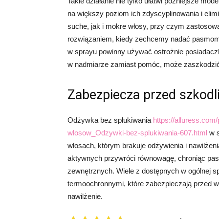
Takie działanie nie tylko ułatwi późniejsze mo
na większy poziom ich zdyscyplinowania i eli
suche, jak i mokre włosy, przy czym zastosow
rozwiązaniem, kiedy zechcemy nadać pasmom 
w sprayu powinny używać ostrożnie posiadaczk
w nadmiarze zamiast pomóc, może zaszkodzić, s
Zabezpiecza przed szkodl
Odżywka bez spłukiwania
https://alluress.co
wlosow_Odzywki-bez-splukiwania-607.html
w s
włosach, którym brakuje odżywienia i nawilże
aktywnych przywróci równowagę, chroniąc pa
zewnętrznych. Wiele z dostępnych w ogólnej s
termoochronnymi, które zabezpieczają przed w
nawilżenie.