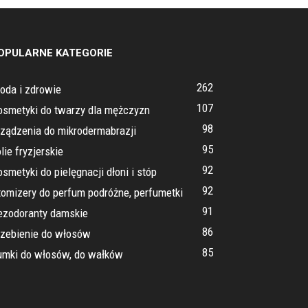
OPULARNE KATEGORIE
262
oda i zdrowie
107
osmetyki do twarzy dla mężczyzn
98
rządzenia do mikrodermabrazji
95
lie fryzjerskie
92
smetyki do pielęgnacji dłoni i stóp
92
omizery do perfum podróżne, perfumetki
91
ezodoranty damskie
86
rzebienie do włosów
85
umki do włosów, do wałków