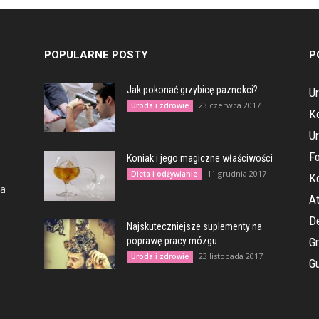
POPULARNE POSTY
P
Jak pokonać grzybicę paznokci?
Ur
23 czerwca 2017
Uroda i zdrowie
K
U
Fo
Koniak i jego magiczne właściwości
11 grudnia 2017
Dieta i odżywianie
Ko
na
At
D
Najskuteczniejsze suplementy na
poprawę pracy mózgu
G
23 listopada 2017
Uroda i zdrowie
G