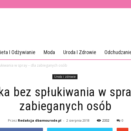
ieta I Odżywianie
Moda
Uroda I Zdrowie
Odchudzani
kiwania w spray – dla zabieganych osób
Uroda i zdrowie
a bez spłukiwania w spra
zabieganych osób
Przez
Redakcja dbamourode.pl
-
2 sierpnia 2018
2332
0