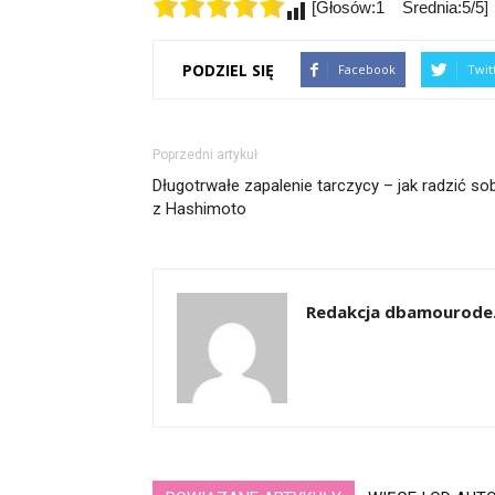
[Głosów:1 Średnia:5/5]
PODZIEL SIĘ
Facebook
Twit
Poprzedni artykuł
Długotrwałe zapalenie tarczycy – jak radzić so
z Hashimoto
Redakcja dbamourode.