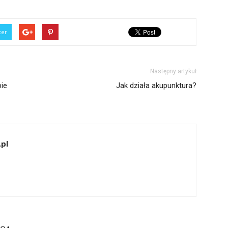
ter
Następny artykuł
bie
Jak działa akupunktura?
pl