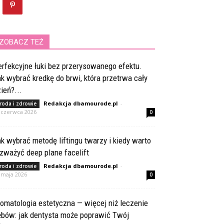
ZOBACZ TEŻ
rfekcyjne łuki bez przerysowanego efektu.
k wybrać kredkę do brwi, która przetrwa cały
ień?...
Redakcja dbamourode.pl
-
roda i zdrowie
 czerwca 2026
0
k wybrać metodę liftingu twarzy i kiedy warto
zważyć deep plane facelift
Redakcja dbamourode.pl
-
roda i zdrowie
 maja 2026
0
omatologia estetyczna — więcej niż leczenie
ębów: jak dentysta może poprawić Twój