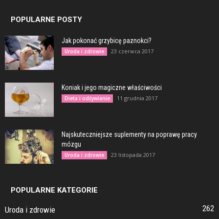
POPULARNE POSTY
Jak pokonać grzybicę paznokci?
23 czerwca 2017
Uroda i zdrowie
Koniak i jego magiczne właściwości
11 grudnia 2017
Dieta i odżywianie
Najskuteczniejsze suplementy na poprawę pracy
mózgu
23 listopada 2017
Uroda i zdrowie
POPULARNE KATEGORIE
262
Uroda i zdrowie