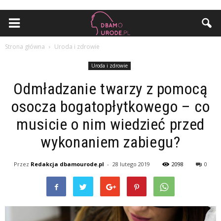
Strona główna
Uroda i zdrowie
Uroda i zdrowie
Odmładzanie twarzy z pomocą
osocza bogatopłytkowego – co
musicie o nim wiedzieć przed
wykonaniem zabiegu?
Przez
Redakcja dbamourode.pl
-
28 lutego 2019
2098
0