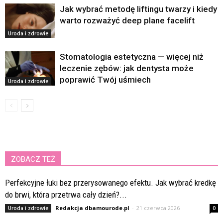
Jak wybrać metodę liftingu twarzy i kiedy
warto rozważyć deep plane facelift
Uroda i zdrowie
Stomatologia estetyczna — więcej niż
leczenie zębów: jak dentysta może
poprawić Twój uśmiech
Uroda i zdrowie
ZOBACZ TEŻ
Perfekcyjne łuki bez przerysowanego efektu. Jak wybrać kredkę
do brwi, która przetrwa cały dzień?...
Redakcja dbamourode.pl
-
21 czerwca 2026
Uroda i zdrowie
0