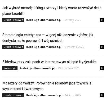
Jak wybrać metodę liftingu twarzy i kiedy warto rozważyć deep
plane facelift
Redakcja dbamourode.pl
-
29 maja 2026
Uroda i zdrowie
0
Stomatologia estetyczna — więcej niż leczenie zębów: jak
dentysta może poprawić Twój uśmiech
Redakcja dbamourode.pl
-
3 kwietnia 2026
Uroda i zdrowie
0
5 błędów przy zakupach w internetowym sklepie fryzjerskim
Redakcja dbamourode.pl
-
29 września 2025
Kosmetyki
0
Masażery do twarzy: Porównanie rollerów jadeitowych, z
wypustkami i kwarcowych
Redakcja dbamourode.pl
-
14 lipca 2025
Uroda i zdrowie
0