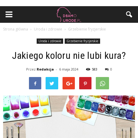
Strona główna
Uroda i zdrowie
Grzebienie fryzjerskie
Uroda i zdrowie
Grzebienie fryzjerskie
Jakiego koloru nie lubi kura?
Przez
Redakcja
-
6 maja 2024
583
0