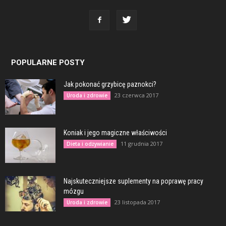
POPULARNE POSTY
Jak pokonać grzybicę paznokci?
23 czerwca 2017
Uroda i zdrowie
Koniak i jego magiczne właściwości
11 grudnia 2017
Dieta i odżywianie
Najskuteczniejsze suplementy na poprawę pracy
mózgu
23 listopada 2017
Uroda i zdrowie