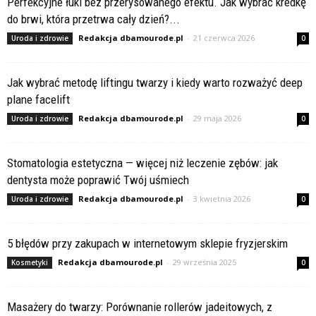
Perfekcyjne łuki bez przerysowanego efektu. Jak wybrać kredkę
do brwi, która przetrwa cały dzień?...
Redakcja dbamourode.pl
-
21 czerwca 2026
Uroda i zdrowie
0
Jak wybrać metodę liftingu twarzy i kiedy warto rozważyć deep
plane facelift
Redakcja dbamourode.pl
-
29 maja 2026
Uroda i zdrowie
0
Stomatologia estetyczna — więcej niż leczenie zębów: jak
dentysta może poprawić Twój uśmiech
Redakcja dbamourode.pl
-
3 kwietnia 2026
Uroda i zdrowie
0
5 błędów przy zakupach w internetowym sklepie fryzjerskim
Redakcja dbamourode.pl
-
29 września 2025
Kosmetyki
0
Masażery do twarzy: Porównanie rollerów jadeitowych, z