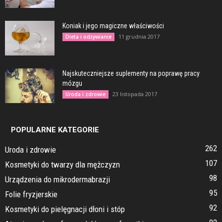
Koniak i jego magiczne właściwości
11 grudnia 2017
Dieta i odżywianie
Najskuteczniejsze suplementy na poprawę pracy
mózgu
23 listopada 2017
Uroda i zdrowie
POPULARNE KATEGORIE
262
Uroda i zdrowie
107
Kosmetyki do twarzy dla mężczyzn
98
Urządzenia do mikrodermabrazji
95
Folie fryzjerskie
92
Kosmetyki do pielęgnacji dłoni i stóp