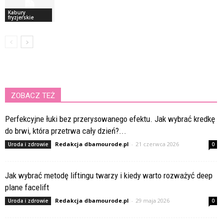
Kabury
fryzjerskie
ZOBACZ TEŻ
Perfekcyjne łuki bez przerysowanego efektu. Jak wybrać kredkę
do brwi, która przetrwa cały dzień?...
Redakcja dbamourode.pl
-
21 czerwca 2026
Uroda i zdrowie
0
Jak wybrać metodę liftingu twarzy i kiedy warto rozważyć deep
plane facelift
Redakcja dbamourode.pl
-
29 maja 2026
Uroda i zdrowie
0