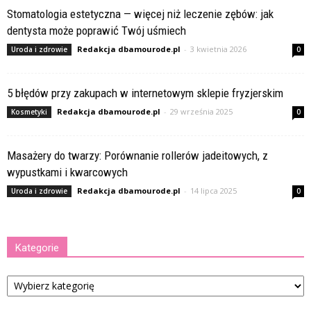
Stomatologia estetyczna — więcej niż leczenie zębów: jak
dentysta może poprawić Twój uśmiech
Redakcja dbamourode.pl
-
3 kwietnia 2026
Uroda i zdrowie
0
5 błędów przy zakupach w internetowym sklepie fryzjerskim
Redakcja dbamourode.pl
-
29 września 2025
Kosmetyki
0
Masażery do twarzy: Porównanie rollerów jadeitowych, z
wypustkami i kwarcowych
Redakcja dbamourode.pl
-
14 lipca 2025
Uroda i zdrowie
0
Kategorie
Kategorie