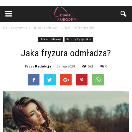
Strona główna
Uroda i zdrowie
Kabury fryzjerskie
Uroda i zdrowie
Kabury fryzjerskie
Jaka fryzura odmładza?
Przez
Redakcja
-
6 maja 2024
573
0