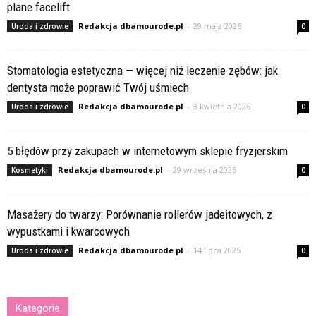
plane facelift
Redakcja dbamourode.pl
-
29 maja 2026
Uroda i zdrowie
0
Stomatologia estetyczna — więcej niż leczenie zębów: jak
dentysta może poprawić Twój uśmiech
Redakcja dbamourode.pl
-
3 kwietnia 2026
Uroda i zdrowie
0
5 błędów przy zakupach w internetowym sklepie fryzjerskim
Redakcja dbamourode.pl
-
29 września 2025
Kosmetyki
0
Masażery do twarzy: Porównanie rollerów jadeitowych, z
wypustkami i kwarcowych
Redakcja dbamourode.pl
-
14 lipca 2025
Uroda i zdrowie
0
Kategorie