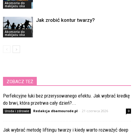
Akcesoria do
makijażu oka
Jak zrobić kontur twarzy?
Akcesoria do
makijażu oka
ZOBACZ TEŻ
Perfekcyjne łuki bez przerysowanego efektu. Jak wybrać kredkę
do brwi, która przetrwa cały dzień?...
Redakcja dbamourode.pl
-
21 czerwca 2026
Uroda i zdrowie
0
Jak wybrać metodę liftingu twarzy i kiedy warto rozważyć deep