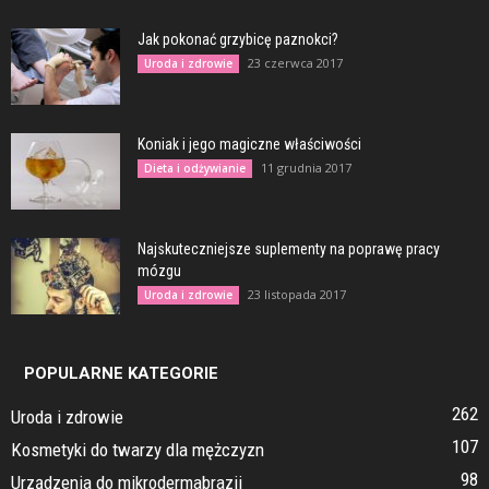
Jak pokonać grzybicę paznokci?
23 czerwca 2017
Uroda i zdrowie
Koniak i jego magiczne właściwości
11 grudnia 2017
Dieta i odżywianie
Najskuteczniejsze suplementy na poprawę pracy
mózgu
23 listopada 2017
Uroda i zdrowie
POPULARNE KATEGORIE
262
Uroda i zdrowie
107
Kosmetyki do twarzy dla mężczyzn
98
Urządzenia do mikrodermabrazji