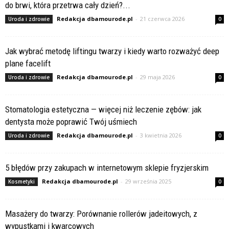
do brwi, która przetrwa cały dzień?...
Redakcja dbamourode.pl
-
21 czerwca 2026
Uroda i zdrowie
0
Jak wybrać metodę liftingu twarzy i kiedy warto rozważyć deep
plane facelift
Redakcja dbamourode.pl
-
29 maja 2026
Uroda i zdrowie
0
Stomatologia estetyczna — więcej niż leczenie zębów: jak
dentysta może poprawić Twój uśmiech
Redakcja dbamourode.pl
-
3 kwietnia 2026
Uroda i zdrowie
0
5 błędów przy zakupach w internetowym sklepie fryzjerskim
Redakcja dbamourode.pl
-
29 września 2025
Kosmetyki
0
Masażery do twarzy: Porównanie rollerów jadeitowych, z
wypustkami i kwarcowych