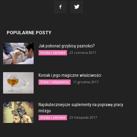
POPULARNE POSTY
Jak pokonać grzybicę paznokci?
23 czerwca 2017
Uroda i zdrowie
Koniak i jego magiczne właściwości
11 grudnia 2017
Dieta i odżywianie
Najskuteczniejsze suplementy na poprawę pracy
mózgu
23 listopada 2017
Uroda i zdrowie