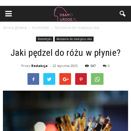
Strona główna
Kosmetyki
Akcesoria do makijażu oka
Kosmetyki
Akcesoria do makijażu oka
Jaki pędzel do różu w płynie?
Przez
Redakcja
-
22 stycznia 2025
547
0