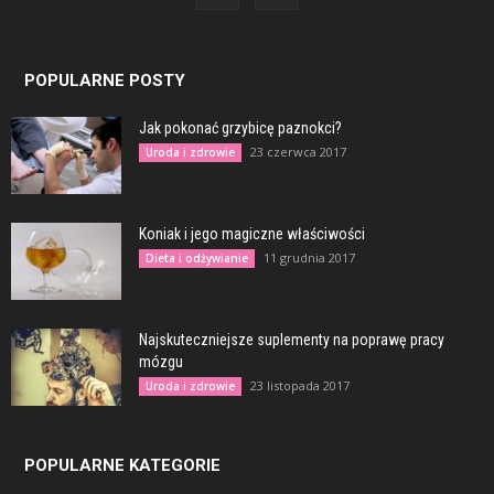
POPULARNE POSTY
Jak pokonać grzybicę paznokci?
23 czerwca 2017
Uroda i zdrowie
Koniak i jego magiczne właściwości
11 grudnia 2017
Dieta i odżywianie
Najskuteczniejsze suplementy na poprawę pracy
mózgu
23 listopada 2017
Uroda i zdrowie
POPULARNE KATEGORIE