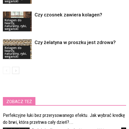
wegański
Czy czosnek zawiera kolagen?
Kolagen do
twarzy,
naturalny, rybi,
wegański
Czy żelatyna w proszku jest zdrowa?
Kolagen do
twarzy,
naturalny, rybi,
wegański
ZOBACZ TEŻ
Perfekcyjne łuki bez przerysowanego efektu. Jak wybrać kredkę
do brwi, która przetrwa cały dzień?...