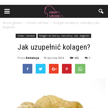
Strona główna
Uroda i zdrowie
Kolagen do twarzy, naturalny, rybi,
wegański
Uroda i zdrowie
Kolagen do twarzy, naturalny, rybi, wegański
Jak uzupełnić kolagen?
Przez
Redakcja
-
18 stycznia 2024
642
0