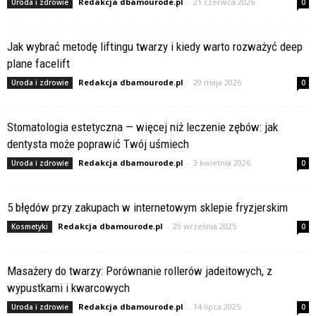
Redakcja dbamourode.pl
-
21 czerwca 2026
Uroda i zdrowie
0
Jak wybrać metodę liftingu twarzy i kiedy warto rozważyć deep
plane facelift
Redakcja dbamourode.pl
-
29 maja 2026
Uroda i zdrowie
0
Stomatologia estetyczna — więcej niż leczenie zębów: jak
dentysta może poprawić Twój uśmiech
Redakcja dbamourode.pl
-
3 kwietnia 2026
Uroda i zdrowie
0
5 błędów przy zakupach w internetowym sklepie fryzjerskim
Redakcja dbamourode.pl
-
29 września 2025
Kosmetyki
0
Masażery do twarzy: Porównanie rollerów jadeitowych, z
wypustkami i kwarcowych
Redakcja dbamourode.pl
-
14 lipca 2025
Uroda i zdrowie
0