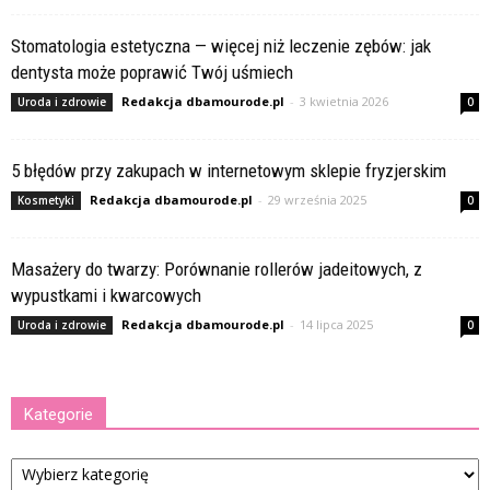
Stomatologia estetyczna — więcej niż leczenie zębów: jak
dentysta może poprawić Twój uśmiech
Redakcja dbamourode.pl
-
3 kwietnia 2026
Uroda i zdrowie
0
5 błędów przy zakupach w internetowym sklepie fryzjerskim
Redakcja dbamourode.pl
-
29 września 2025
Kosmetyki
0
Masażery do twarzy: Porównanie rollerów jadeitowych, z
wypustkami i kwarcowych
Redakcja dbamourode.pl
-
14 lipca 2025
Uroda i zdrowie
0
Kategorie
Kategorie