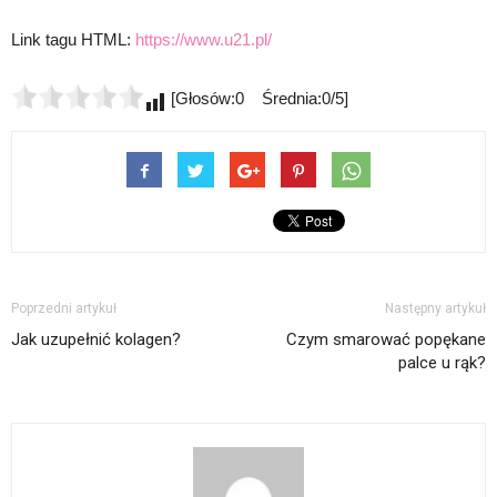
Link tagu HTML:
https://www.u21.pl/
[Głosów:0 Średnia:0/5]
Poprzedni artykuł
Następny artykuł
Jak uzupełnić kolagen?
Czym smarować popękane
palce u rąk?