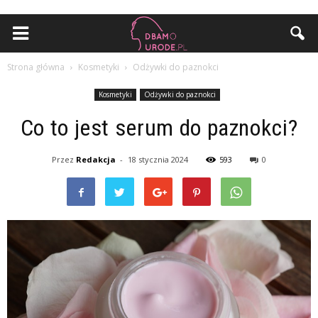
Strona główna
Kosmetyki
Odżywki do paznokci
Kosmetyki
Odżywki do paznokci
Co to jest serum do paznokci?
Przez
Redakcja
-
18 stycznia 2024
593
0