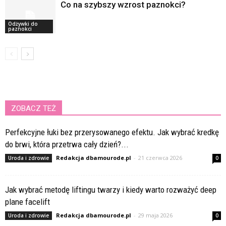
Co na szybszy wzrost paznokci?
Odżywki do
paznokci
ZOBACZ TEŻ
Perfekcyjne łuki bez przerysowanego efektu. Jak wybrać kredkę
do brwi, która przetrwa cały dzień?...
Redakcja dbamourode.pl
-
21 czerwca 2026
Uroda i zdrowie
0
Jak wybrać metodę liftingu twarzy i kiedy warto rozważyć deep
plane facelift
Redakcja dbamourode.pl
-
29 maja 2026
Uroda i zdrowie
0