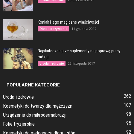
Koniak i jego magiczne właściwości
11 grudnia 2017
Dieta i odżywianie
Najskuteczniejsze suplementy na poprawę pracy
mózgu
23 listopada 2017
Uroda i zdrowie
POPULARNE KATEGORIE
262
Uroda i zdrowie
107
Kosmetyki do twarzy dla mężczyzn
98
Urządzenia do mikrodermabrazji
95
Folie fryzjerskie
92
Kosmetyki do pielęgnacji dłoni i stóp