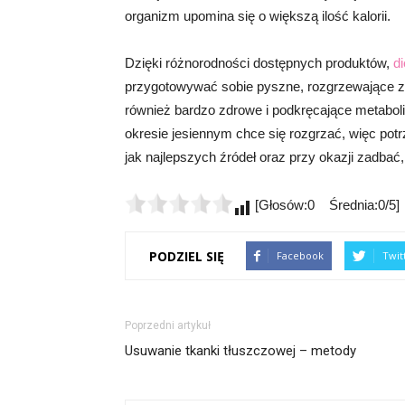
organizm upomina się o większą ilość kalorii.
Dzięki różnorodności dostępnych produktów,
di
przygotowywać sobie pyszne, rozgrzewające zup
również bardzo zdrowe i podkręcające metabo
okresie jesiennym chce się rozgrzać, więc potrz
jak najlepszych źródeł oraz przy okazji zadbać
[Głosów:0 Średnia:0/5]
PODZIEL SIĘ
Facebook
Twit
Poprzedni artykuł
Usuwanie tkanki tłuszczowej – metody