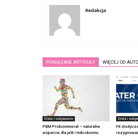
Redakcja
POWIĄZANE ARTYKUŁY
WIĘCEJ OD AUT
Dieta i odżywianie
Dieta i odży
PBM Probiominerał – naturalne
Fit słodycze
wsparcie dla jelit i mikrobiomu
rezygnować