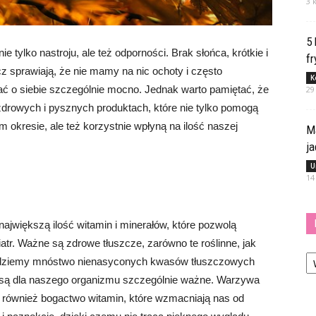
3 
5
tylko nastroju, ale też odporności. Brak słońca, krótkie i
fr
cz sprawiają, że nie mamy na nic ochoty i często
K
ć o siebie szczególnie mocno. Jednak warto pamiętać, że
29
drowych i pysznych produktach, które nie tylko pomogą
okresie, ale też korzystnie wpłyną na ilość naszej
M
j
U
14
ajwiększą ilość witamin i minerałów, które pozwolą
tr. Ważne są zdrowe tłuszcze, zarówno te roślinne, jak
Ka
najdziemy mnóstwo nienasyconych kwasów tłuszczowych
ym są dla naszego organizmu szczególnie ważne. Warzywa
to również bogactwo witamin, które wzmacniają nas od