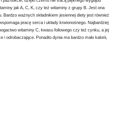
 i paznokcie, dzięki czemu nie tracą pięknego wyglądu
miny jak A, C, K, czy też witaminy z grupy B. Jest ona
u. Bardzo ważnych składnikiem jesiennej diety jest również
spomaga pracę serca i układy krwionośnego. Najbardziej
 bogactwo witaminy C, kwasu foliowego czy też cynku, a jej
 i odrobaczające. Ponadto dynia ma bardzo mało kalorii,