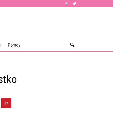
e
Porady
stko