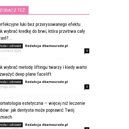
ZOBACZ TEŻ
rfekcyjne łuki bez przerysowanego efektu.
k wybrać kredkę do brwi, która przetrwa cały
ień?...
Redakcja dbamourode.pl
-
roda i zdrowie
 czerwca 2026
0
k wybrać metodę liftingu twarzy i kiedy warto
zważyć deep plane facelift
Redakcja dbamourode.pl
-
roda i zdrowie
 maja 2026
0
omatologia estetyczna — więcej niż leczenie
ębów: jak dentysta może poprawić Twój
śmiech
Redakcja dbamourode.pl
-
roda i zdrowie