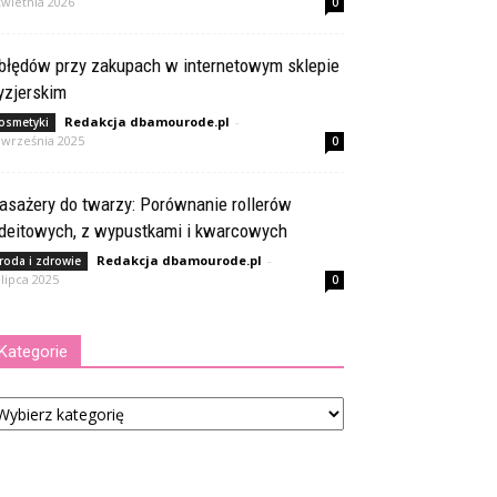
kwietnia 2026
0
 błędów przy zakupach w internetowym sklepie
yzjerskim
Redakcja dbamourode.pl
-
osmetyki
 września 2025
0
asażery do twarzy: Porównanie rollerów
adeitowych, z wypustkami i kwarcowych
Redakcja dbamourode.pl
-
roda i zdrowie
 lipca 2025
0
Kategorie
tegorie