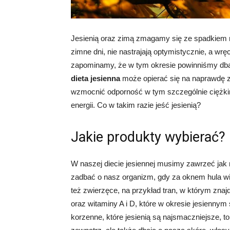
Jesienią oraz zimą zmagamy się ze spadkiem nie 
zimne dni, nie nastrajają optymistycznie, a wrę
zapominamy, że w tym okresie powinniśmy dba
dieta jesienna
może opierać się na naprawdę z
wzmocnić odporność w tym szczególnie ciężkim 
energii. Co w takim razie jeść jesienią?
Jakie produkty wybierać?
W naszej diecie jesiennej musimy zawrzeć jak n
zadbać o nasz organizm, gdy za oknem hula wia
też zwierzęce, na przykład tran, w którym z
oraz witaminy A i D, które w okresie jesienn
korzenne, które jesienią są najsmaczniejsze, 