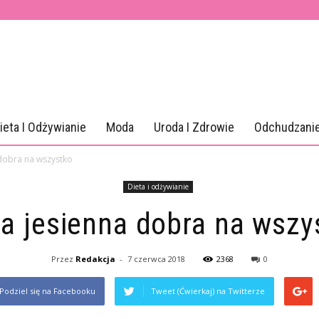
ieta I Odżywianie
Moda
Uroda I Zdrowie
Odchudzani
 dobra na wszystko
Dieta i odżywianie
ta jesienna dobra na wszy
Przez
Redakcja
-
7 czerwca 2018
2368
0
Podziel się na Facebooku
Tweet (Ćwierkaj) na Twitterze