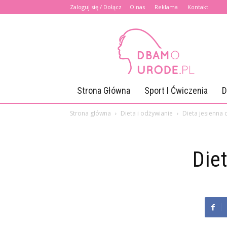
Zaloguj się / Dołącz
O nas
Reklama
Kontakt
Dbamourode.pl
Strona Główna
Sport I Ćwiczenia
D
Strona główna
Dieta i odżywianie
Dieta jesienna
Die