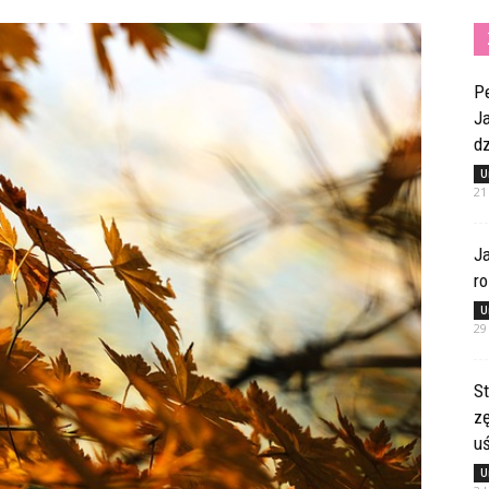
Pe
Ja
dz
U
21
Ja
ro
U
29
St
z
u
U