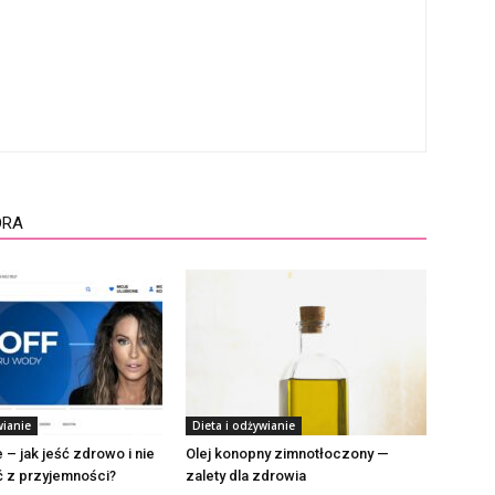
ORA
wianie
Dieta i odżywianie
 – jak jeść zdrowo i nie
Olej konopny zimnotłoczony —
 z przyjemności?
zalety dla zdrowia