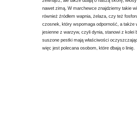
zewnątrz, ale także dbają o naszą skórę, włosy
nawet zimą. W marchewce znajdziemy takie wita
również źródłem wapnia, żelaza, czy też fosfor
czosnek, który wspomaga odporność, a także w
jesienne z warzyw, czyli dynia, stanowi z kolei
suszone pestki mają właściwości oczyszczające
więc jest polecana osobom, które dbają o linię.