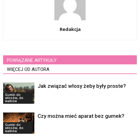
Redakcja
POWIĄZANE ARTYKUŁY
WIĘCEJ OD AUTORA
Jak związać włosy żeby były proste?
Gumki do
włosów, do
wałków
Czy można mieć aparat bez gumek?
Gumki do
włosów, do
wałków