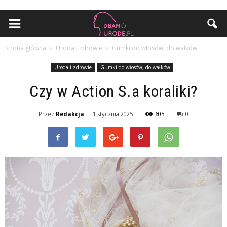
Strona główna
Uroda i zdrowie
Gumki do włosów, do wałków
Uroda i zdrowie
Gumki do włosów, do wałków
Czy w Action S.a koraliki?
Przez
Redakcja
-
1 stycznia 2025
605
0