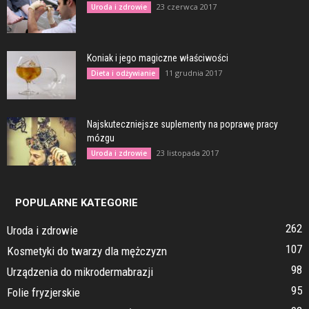
23 czerwca 2017
Uroda i zdrowie
Koniak i jego magiczne właściwości
11 grudnia 2017
Dieta i odżywianie
Najskuteczniejsze suplementy na poprawę pracy
mózgu
23 listopada 2017
Uroda i zdrowie
POPULARNE KATEGORIE
262
Uroda i zdrowie
107
Kosmetyki do twarzy dla mężczyzn
98
Urządzenia do mikrodermabrazji
95
Folie fryzjerskie