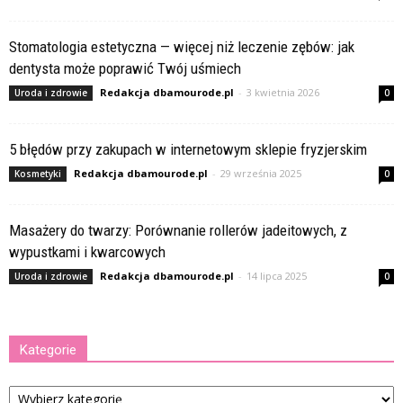
Stomatologia estetyczna — więcej niż leczenie zębów: jak
dentysta może poprawić Twój uśmiech
Redakcja dbamourode.pl
-
3 kwietnia 2026
Uroda i zdrowie
0
5 błędów przy zakupach w internetowym sklepie fryzjerskim
Redakcja dbamourode.pl
-
29 września 2025
Kosmetyki
0
Masażery do twarzy: Porównanie rollerów jadeitowych, z
wypustkami i kwarcowych
Redakcja dbamourode.pl
-
14 lipca 2025
Uroda i zdrowie
0
Kategorie
Kategorie