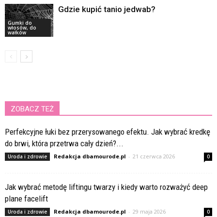
Gdzie kupić tanio jedwab?
Gumki do
włosów, do
wałków
ZOBACZ TEŻ
Perfekcyjne łuki bez przerysowanego efektu. Jak wybrać kredkę
do brwi, która przetrwa cały dzień?...
Redakcja dbamourode.pl
-
21 czerwca 2026
Uroda i zdrowie
0
Jak wybrać metodę liftingu twarzy i kiedy warto rozważyć deep
plane facelift
Redakcja dbamourode.pl
-
29 maja 2026
Uroda i zdrowie
0