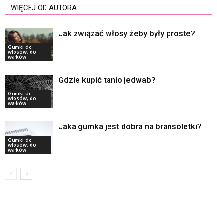
WIĘCEJ OD AUTORA
Jak związać włosy żeby były proste?
Gumki do
włosów, do
wałków
Gdzie kupić tanio jedwab?
Gumki do
włosów, do
wałków
Jaka gumka jest dobra na bransoletki?
Gumki do
włosów, do
wałków