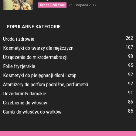
23 listopada 2017
Uroda i zdrowie
POPULARNE KATEGORIE
262
Uroda i zdrowie
107
Kosmetyki do twarzy dla mężczyzn
98
Urządzenia do mikrodermabrazji
95
Folie fryzjerskie
92
Kosmetyki do pielęgnacji dłoni i stóp
92
Atomizery do perfum podróżne, perfumetki
91
Dezodoranty damskie
86
Grzebienie do włosów
85
Gumki do włosów, do wałków