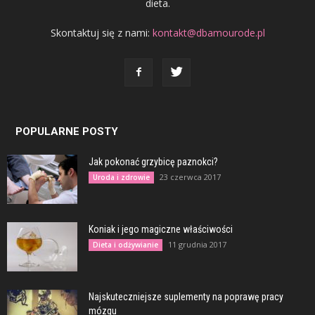
dieta.
Skontaktuj się z nami:
kontakt@dbamourode.pl
POPULARNE POSTY
Jak pokonać grzybicę paznokci?
23 czerwca 2017
Uroda i zdrowie
Koniak i jego magiczne właściwości
11 grudnia 2017
Dieta i odżywianie
Najskuteczniejsze suplementy na poprawę pracy
mózgu