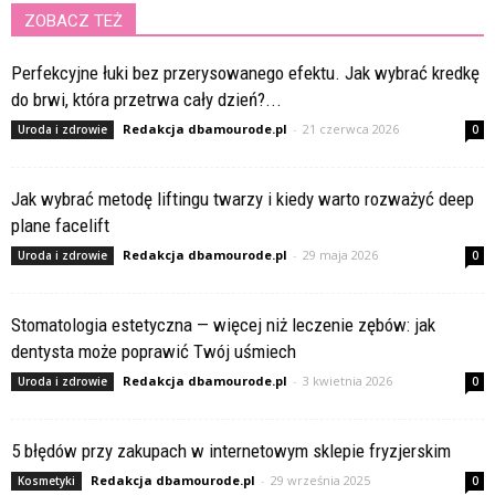
ZOBACZ TEŻ
Perfekcyjne łuki bez przerysowanego efektu. Jak wybrać kredkę
do brwi, która przetrwa cały dzień?...
Redakcja dbamourode.pl
-
21 czerwca 2026
Uroda i zdrowie
0
Jak wybrać metodę liftingu twarzy i kiedy warto rozważyć deep
plane facelift
Redakcja dbamourode.pl
-
29 maja 2026
Uroda i zdrowie
0
Stomatologia estetyczna — więcej niż leczenie zębów: jak
dentysta może poprawić Twój uśmiech
Redakcja dbamourode.pl
-
3 kwietnia 2026
Uroda i zdrowie
0
5 błędów przy zakupach w internetowym sklepie fryzjerskim
Redakcja dbamourode.pl
-
29 września 2025
Kosmetyki
0