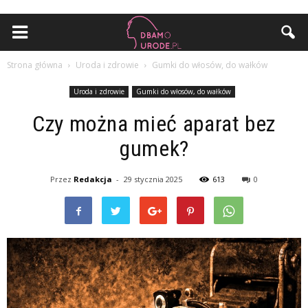
Strona główna
Uroda i zdrowie
Gumki do włosów, do wałków
Uroda i zdrowie
Gumki do włosów, do wałków
Czy można mieć aparat bez
gumek?
Przez
Redakcja
-
29 stycznia 2025
613
0