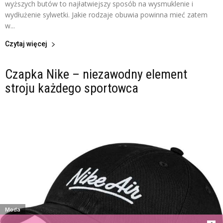
wyższych butów to najłatwiejszy sposób na wysmuklenie i
wydłużenie sylwetki. Jakie rodzaje obuwia powinna mieć zatem
w...
Czytaj więcej
Czapka Nike – niezawodny element
stroju każdego sportowca
Moda