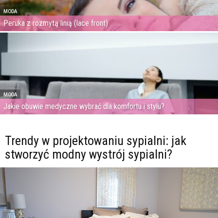
MODA
Peruka z rozmytą linią (lace front)
MODA
Jakie obuwie medyczne wybrać dla komfortu i stylu?
Trendy w projektowaniu sypialni: jak
stworzyć modny wystrój sypialni?