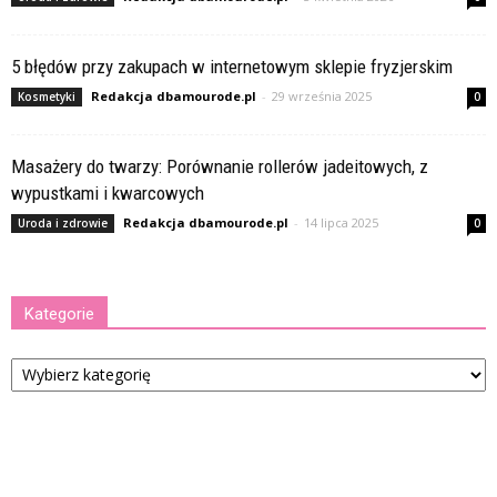
5 błędów przy zakupach w internetowym sklepie fryzjerskim
Redakcja dbamourode.pl
-
29 września 2025
Kosmetyki
0
Masażery do twarzy: Porównanie rollerów jadeitowych, z
wypustkami i kwarcowych
Redakcja dbamourode.pl
-
14 lipca 2025
Uroda i zdrowie
0
Kategorie
Kategorie