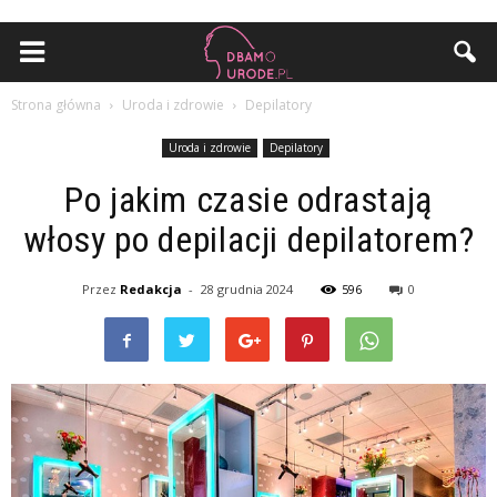
Strona główna
Uroda i zdrowie
Depilatory
Uroda i zdrowie
Depilatory
Po jakim czasie odrastają
włosy po depilacji depilatorem?
Przez
Redakcja
-
28 grudnia 2024
596
0