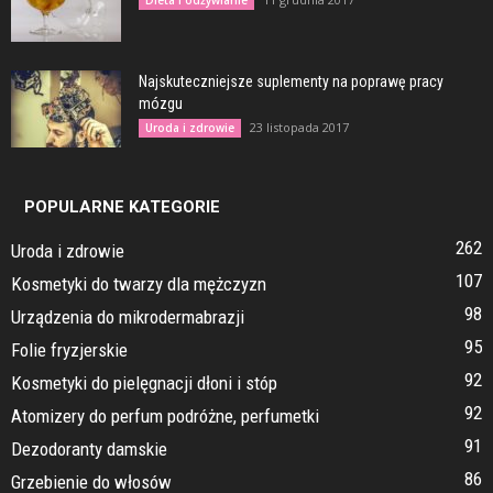
Najskuteczniejsze suplementy na poprawę pracy
mózgu
23 listopada 2017
Uroda i zdrowie
POPULARNE KATEGORIE
262
Uroda i zdrowie
107
Kosmetyki do twarzy dla mężczyzn
98
Urządzenia do mikrodermabrazji
95
Folie fryzjerskie
92
Kosmetyki do pielęgnacji dłoni i stóp
92
Atomizery do perfum podróżne, perfumetki
91
Dezodoranty damskie
86
Grzebienie do włosów