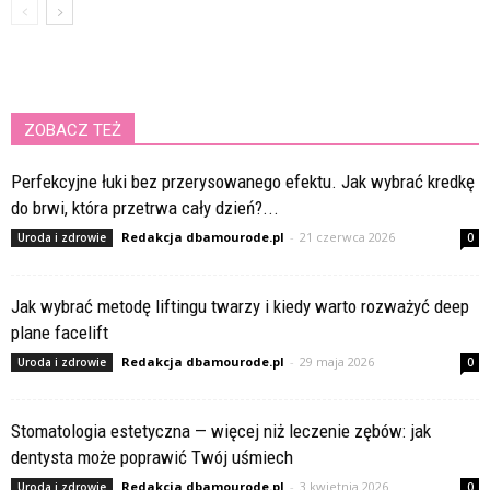
ZOBACZ TEŻ
Perfekcyjne łuki bez przerysowanego efektu. Jak wybrać kredkę
do brwi, która przetrwa cały dzień?...
Redakcja dbamourode.pl
-
21 czerwca 2026
Uroda i zdrowie
0
Jak wybrać metodę liftingu twarzy i kiedy warto rozważyć deep
plane facelift
Redakcja dbamourode.pl
-
29 maja 2026
Uroda i zdrowie
0
Stomatologia estetyczna — więcej niż leczenie zębów: jak
dentysta może poprawić Twój uśmiech
Redakcja dbamourode.pl
-
3 kwietnia 2026
Uroda i zdrowie
0