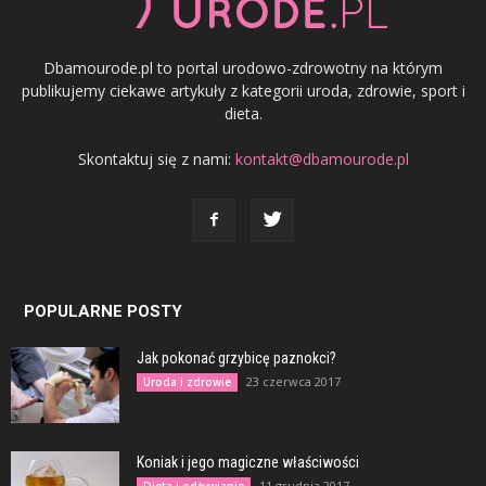
Dbamourode.pl to portal urodowo-zdrowotny na którym
publikujemy ciekawe artykuły z kategorii uroda, zdrowie, sport i
dieta.
Skontaktuj się z nami:
kontakt@dbamourode.pl
POPULARNE POSTY
Jak pokonać grzybicę paznokci?
23 czerwca 2017
Uroda i zdrowie
Koniak i jego magiczne właściwości
11 grudnia 2017
Dieta i odżywianie