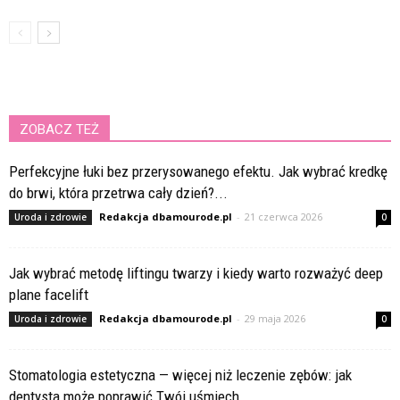
ZOBACZ TEŻ
Perfekcyjne łuki bez przerysowanego efektu. Jak wybrać kredkę
do brwi, która przetrwa cały dzień?...
Redakcja dbamourode.pl
-
21 czerwca 2026
Uroda i zdrowie
0
Jak wybrać metodę liftingu twarzy i kiedy warto rozważyć deep
plane facelift
Redakcja dbamourode.pl
-
29 maja 2026
Uroda i zdrowie
0
Stomatologia estetyczna — więcej niż leczenie zębów: jak
dentysta może poprawić Twój uśmiech