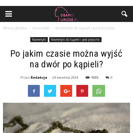
Strona główna
Kosmetyki
Kosmetyki do kąpieli i pod prysznic
Kosmetyki
Kosmetyki do kąpieli i pod prysznic
Po jakim czasie można wyjść
na dwór po kąpieli?
Przez
Redakcja
-
24 kwietnia 2024
1035
0