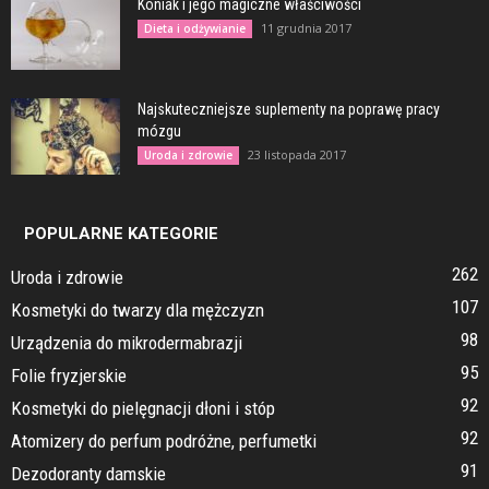
Koniak i jego magiczne właściwości
11 grudnia 2017
Dieta i odżywianie
Najskuteczniejsze suplementy na poprawę pracy
mózgu
23 listopada 2017
Uroda i zdrowie
POPULARNE KATEGORIE
262
Uroda i zdrowie
107
Kosmetyki do twarzy dla mężczyzn
98
Urządzenia do mikrodermabrazji
95
Folie fryzjerskie
92
Kosmetyki do pielęgnacji dłoni i stóp
92
Atomizery do perfum podróżne, perfumetki
91
Dezodoranty damskie