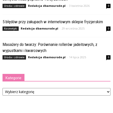
Redakcja dbamourode.pl
-
3 kwietnia 2026
Uroda i zdrowie
0
5 błędów przy zakupach w internetowym sklepie fryzjerskim
Redakcja dbamourode.pl
-
29 września 2025
Kosmetyki
0
Masażery do twarzy: Porównanie rollerów jadeitowych, z
wypustkami i kwarcowych
Redakcja dbamourode.pl
-
14 lipca 2025
Uroda i zdrowie
0
Kategorie
Kategorie