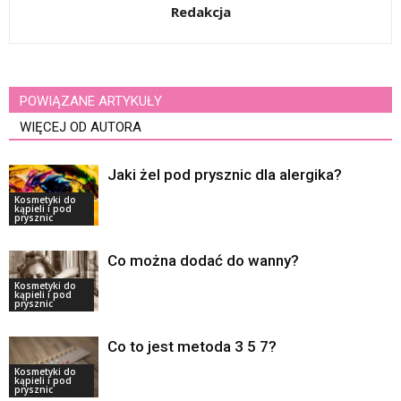
Redakcja
POWIĄZANE ARTYKUŁY
WIĘCEJ OD AUTORA
Jaki żel pod prysznic dla alergika?
Kosmetyki do
kąpieli i pod
prysznic
Co można dodać do wanny?
Kosmetyki do
kąpieli i pod
prysznic
Co to jest metoda 3 5 7?
Kosmetyki do
kąpieli i pod
prysznic