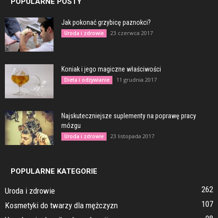
POPULARNE POSTY
Jak pokonać grzybicę paznokci?
23 czerwca 2017
Uroda i zdrowie
Koniak i jego magiczne właściwości
11 grudnia 2017
Dieta i odżywianie
Najskuteczniejsze suplementy na poprawę pracy
mózgu
23 listopada 2017
Uroda i zdrowie
POPULARNE KATEGORIE
262
Uroda i zdrowie
107
Kosmetyki do twarzy dla mężczyzn