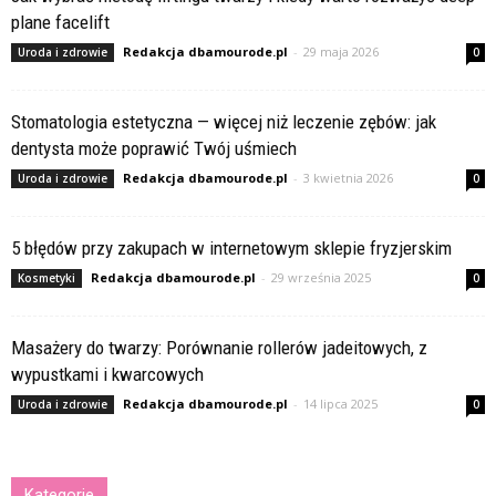
plane facelift
Redakcja dbamourode.pl
-
29 maja 2026
Uroda i zdrowie
0
Stomatologia estetyczna — więcej niż leczenie zębów: jak
dentysta może poprawić Twój uśmiech
Redakcja dbamourode.pl
-
3 kwietnia 2026
Uroda i zdrowie
0
5 błędów przy zakupach w internetowym sklepie fryzjerskim
Redakcja dbamourode.pl
-
29 września 2025
Kosmetyki
0
Masażery do twarzy: Porównanie rollerów jadeitowych, z
wypustkami i kwarcowych
Redakcja dbamourode.pl
-
14 lipca 2025
Uroda i zdrowie
0
Kategorie