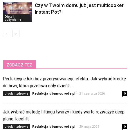
Czy w Twoim domu już jest multicooker
Instant Pot?
Dieta i
odżywianie
ZOBACZ TEŻ
Perfekcyjne łuki bez przerysowanego efektu. Jak wybrać kredkę
do brwi, która przetrwa cały dzień?...
Redakcja dbamourode.pl
-
21 czerwca 2026
Uroda i zdrowie
0
Jak wybrać metodę liftingu twarzy i kiedy warto rozważyć deep
plane facelift
Redakcja dbamourode.pl
-
29 maja 2026
Uroda i zdrowie
0