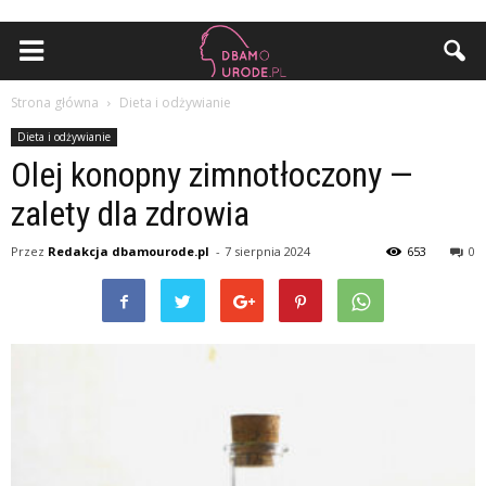
Strona główna
Dieta i odżywianie
Dieta i odżywianie
Olej konopny zimnotłoczony —
zalety dla zdrowia
Przez
Redakcja dbamourode.pl
-
7 sierpnia 2024
653
0