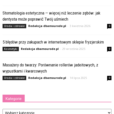
Stomatologia estetyczna — więcej niż leczenie zębów: jak
dentysta może poprawić Twój uśmiech
Redakcja dbamourode.pl
-
3 kwietnia 2026
Uroda i zdrowie
0
5 błędów przy zakupach w internetowym sklepie fryzjerskim
Redakcja dbamourode.pl
-
29 września 2025
Kosmetyki
0
Masażery do twarzy: Porównanie rollerów jadeitowych, z
wypustkami i kwarcowych
Redakcja dbamourode.pl
-
14 lipca 2025
Uroda i zdrowie
0
Kategorie
Kategorie