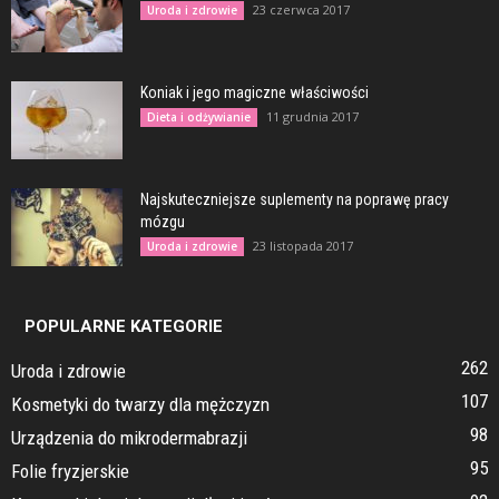
23 czerwca 2017
Uroda i zdrowie
Koniak i jego magiczne właściwości
11 grudnia 2017
Dieta i odżywianie
Najskuteczniejsze suplementy na poprawę pracy
mózgu
23 listopada 2017
Uroda i zdrowie
POPULARNE KATEGORIE
262
Uroda i zdrowie
107
Kosmetyki do twarzy dla mężczyzn
98
Urządzenia do mikrodermabrazji
95
Folie fryzjerskie