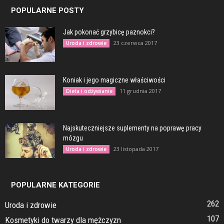
POPULARNE POSTY
Jak pokonać grzybicę paznokci?
23 czerwca 2017
Uroda i zdrowie
Koniak i jego magiczne właściwości
11 grudnia 2017
Dieta i odżywianie
Najskuteczniejsze suplementy na poprawę pracy
mózgu
23 listopada 2017
Uroda i zdrowie
POPULARNE KATEGORIE
262
Uroda i zdrowie
107
Kosmetyki do twarzy dla mężczyzn