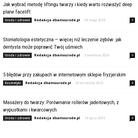
Jak wybrać metodę liftingu twarzy i kiedy warto rozważyć deep
plane facelift
Redakcja dbamourode.pl
-
29 maja 2026
Uroda i zdrowie
0
Stomatologia estetyczna — więcej niż leczenie zębów: jak
dentysta może poprawić Twój uśmiech
Redakcja dbamourode.pl
-
3 kwietnia 2026
Uroda i zdrowie
0
5 błędów przy zakupach w internetowym sklepie fryzjerskim
Redakcja dbamourode.pl
-
29 września 2025
Kosmetyki
0
Masażery do twarzy: Porównanie rollerów jadeitowych, z
wypustkami i kwarcowych
Redakcja dbamourode.pl
-
14 lipca 2025
Uroda i zdrowie
0