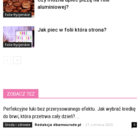
aluminiowej?
Folie fryzjerskie
Jak piec w folii która strona?
Folie fryzjerskie
ZOBACZ TEŻ
Perfekcyjne łuki bez przerysowanego efektu. Jak wybrać kredkę
do brwi, która przetrwa cały dzień?...
Redakcja dbamourode.pl
-
21 czerwca 2026
Uroda i zdrowie
0