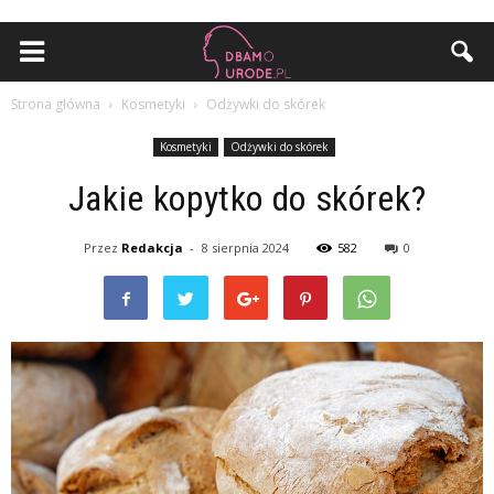
Strona główna
Kosmetyki
Odżywki do skórek
Kosmetyki
Odżywki do skórek
Jakie kopytko do skórek?
Przez
Redakcja
-
8 sierpnia 2024
582
0