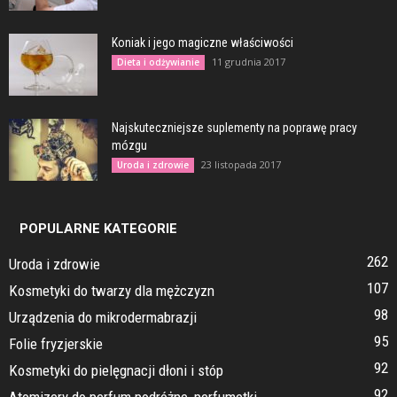
Koniak i jego magiczne właściwości
11 grudnia 2017
Dieta i odżywianie
Najskuteczniejsze suplementy na poprawę pracy
mózgu
23 listopada 2017
Uroda i zdrowie
POPULARNE KATEGORIE
262
Uroda i zdrowie
107
Kosmetyki do twarzy dla mężczyzn
98
Urządzenia do mikrodermabrazji
95
Folie fryzjerskie
92
Kosmetyki do pielęgnacji dłoni i stóp
92
Atomizery do perfum podróżne, perfumetki