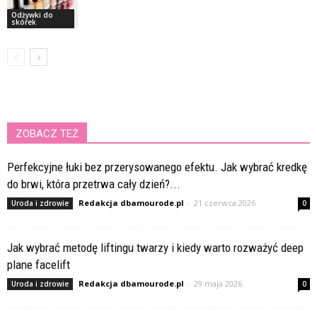
Odżywki do
skórek
ZOBACZ TEŻ
Perfekcyjne łuki bez przerysowanego efektu. Jak wybrać kredkę
do brwi, która przetrwa cały dzień?...
Redakcja dbamourode.pl
-
21 czerwca 2026
Uroda i zdrowie
0
Jak wybrać metodę liftingu twarzy i kiedy warto rozważyć deep
plane facelift
Redakcja dbamourode.pl
-
29 maja 2026
Uroda i zdrowie
0