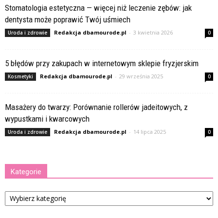
Stomatologia estetyczna — więcej niż leczenie zębów: jak
dentysta może poprawić Twój uśmiech
Redakcja dbamourode.pl
-
3 kwietnia 2026
Uroda i zdrowie
0
5 błędów przy zakupach w internetowym sklepie fryzjerskim
Redakcja dbamourode.pl
-
29 września 2025
Kosmetyki
0
Masażery do twarzy: Porównanie rollerów jadeitowych, z
wypustkami i kwarcowych
Redakcja dbamourode.pl
-
14 lipca 2025
Uroda i zdrowie
0
Kategorie
Kategorie