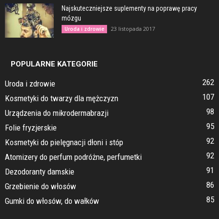
Najskuteczniejsze suplementy na poprawę pracy
mózgu
23 listopada 2017
Uroda i zdrowie
POPULARNE KATEGORIE
262
Uroda i zdrowie
107
Kosmetyki do twarzy dla mężczyzn
98
Urządzenia do mikrodermabrazji
95
Folie fryzjerskie
92
Kosmetyki do pielęgnacji dłoni i stóp
92
Atomizery do perfum podróżne, perfumetki
91
Dezodoranty damskie
86
Grzebienie do włosów
85
Gumki do włosów, do wałków