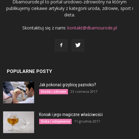
Dbamourode.pl to portal urodowo-zdrowotny na którym
publikujemy ciekawe artykuły z kategorii uroda, zdrowie, sport i
dieta.
Skontaktuj się z nami:
kontakt@dbamourode.pl
POPULARNE POSTY
Jak pokonać grzybicę paznokci?
23 czerwca 2017
Uroda i zdrowie
Koniak i jego magiczne właściwości
11 grudnia 2017
Dieta i odżywianie