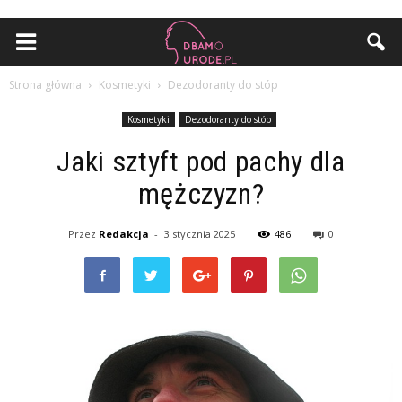
Strona główna
Kosmetyki
Dezodoranty do stóp
Kosmetyki
Dezodoranty do stóp
Jaki sztyft pod pachy dla
mężczyzn?
Przez
Redakcja
-
3 stycznia 2025
486
0