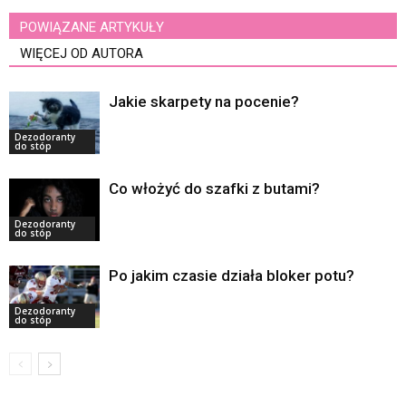
POWIĄZANE ARTYKUŁY
WIĘCEJ OD AUTORA
Jakie skarpety na pocenie?
Dezodoranty
do stóp
Co włożyć do szafki z butami?
Dezodoranty
do stóp
Po jakim czasie działa bloker potu?
Dezodoranty
do stóp