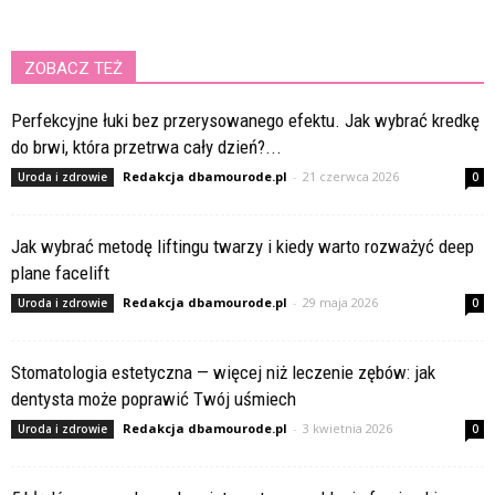
ZOBACZ TEŻ
Perfekcyjne łuki bez przerysowanego efektu. Jak wybrać kredkę
do brwi, która przetrwa cały dzień?...
Redakcja dbamourode.pl
-
21 czerwca 2026
Uroda i zdrowie
0
Jak wybrać metodę liftingu twarzy i kiedy warto rozważyć deep
plane facelift
Redakcja dbamourode.pl
-
29 maja 2026
Uroda i zdrowie
0
Stomatologia estetyczna — więcej niż leczenie zębów: jak
dentysta może poprawić Twój uśmiech
Redakcja dbamourode.pl
-
3 kwietnia 2026
Uroda i zdrowie
0