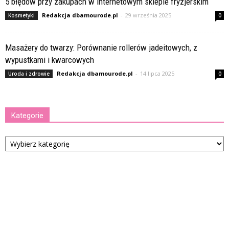
5 błędów przy zakupach w internetowym sklepie fryzjerskim
Redakcja dbamourode.pl
-
29 września 2025
Kosmetyki
0
Masażery do twarzy: Porównanie rollerów jadeitowych, z
wypustkami i kwarcowych
Redakcja dbamourode.pl
-
14 lipca 2025
Uroda i zdrowie
0
Kategorie
Kategorie