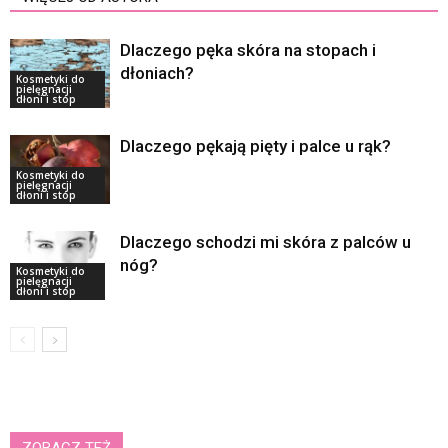
Dlaczego pęka skóra na stopach i
dłoniach?
Kosmetyki do
pielęgnacji
dłoni i stóp
Dlaczego pękają pięty i palce u rąk?
Kosmetyki do
pielęgnacji
dłoni i stóp
Dlaczego schodzi mi skóra z palców u
nóg?
Kosmetyki do
pielęgnacji
dłoni i stóp
ZOBACZ TEŻ