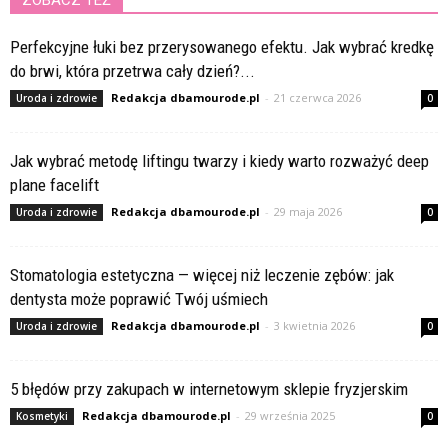
Perfekcyjne łuki bez przerysowanego efektu. Jak wybrać kredkę
do brwi, która przetrwa cały dzień?...
Redakcja dbamourode.pl
-
21 czerwca 2026
Uroda i zdrowie
0
Jak wybrać metodę liftingu twarzy i kiedy warto rozważyć deep
plane facelift
Redakcja dbamourode.pl
-
29 maja 2026
Uroda i zdrowie
0
Stomatologia estetyczna — więcej niż leczenie zębów: jak
dentysta może poprawić Twój uśmiech
Redakcja dbamourode.pl
-
3 kwietnia 2026
Uroda i zdrowie
0
5 błędów przy zakupach w internetowym sklepie fryzjerskim
Redakcja dbamourode.pl
-
29 września 2025
Kosmetyki
0