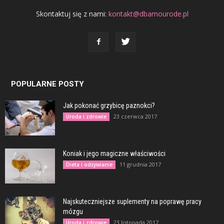
Skontaktuj się z nami:
kontakt@dbamourode.pl
POPULARNE POSTY
Jak pokonać grzybicę paznokci?
23 czerwca 2017
Uroda i zdrowie
Koniak i jego magiczne właściwości
11 grudnia 2017
Dieta i odżywianie
Najskuteczniejsze suplementy na poprawę pracy
mózgu
23 listopada 2017
Uroda i zdrowie