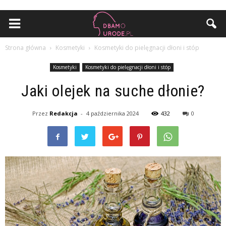
Strona główna
Kosmetyki
Kosmetyki do pielęgnacji dłoni i stóp
Kosmetyki
Kosmetyki do pielęgnacji dłoni i stóp
Jaki olejek na suche dłonie?
Przez
Redakcja
-
4 października 2024
432
0