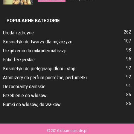
POPULARNE KATEGORIE
262
Uroda i zdrowie
107
Kosmetyki do twarzy dla mężczyzn
98
Urządzenia do mikrodermabrazji
95
Folie fryzjerskie
92
Kosmetyki do pielęgnacji dłoni i stóp
92
Atomizery do perfum podróżne, perfumetki
91
Dezodoranty damskie
86
Grzebienie do włosów
85
Gumki do włosów, do wałków
© 2016 dbamourode.pl