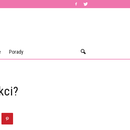
e
Porady
kci?