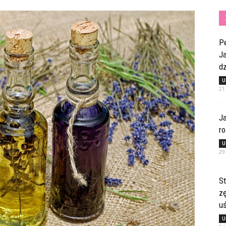
Pe
Ja
dz
U
21
Ja
ro
U
29
St
z
u
U