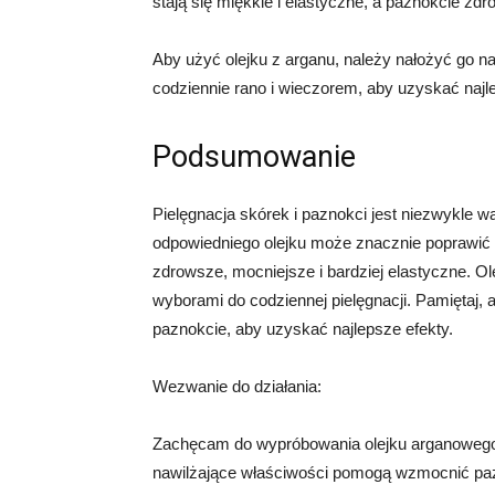
stają się miękkie i elastyczne, a paznokcie zdr
Aby użyć olejku z arganu, należy nałożyć go na
codziennie rano i wieczorem, aby uzyskać najl
Podsumowanie
Pielęgnacja skórek i paznokci jest niezwykle w
odpowiedniego olejku może znacznie poprawić k
zdrowsze, mocniejsze i bardziej elastyczne. Ole
wyborami do codziennej pielęgnacji. Pamiętaj, 
paznokcie, aby uzyskać najlepsze efekty.
Wezwanie do działania:
Zachęcam do wypróbowania olejku arganowego, 
nawilżające właściwości pomogą wzmocnić pazn