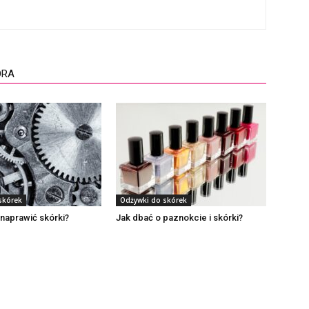
ORA
skórek
Odżywki do skórek
naprawić skórki?
Jak dbać o paznokcie i skórki?