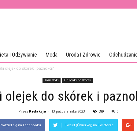
ieta I Odżywianie
Moda
Uroda I Zdrowie
Odchudzani
aki olejek do skórek i paznokci?
Kosmetyki
Odżywki do skórek
i olejek do skórek i pazno
Przez
Redakcja
-
13 października 2023
589
0
Podziel się na Facebooku
Tweet (Ćwierkaj) na Twitterze