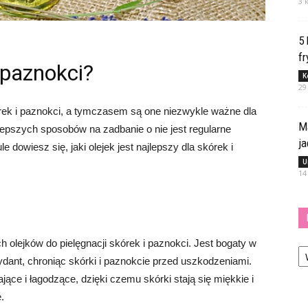
3 
5
fr
i paznokci?
K
29
ek i paznokci, a tymczasem są one niezwykle ważne dla
M
lepszych sposobów na zadbanie o nie jest regularne
j
 dowiesz się, jaki olejek jest najlepszy dla skórek i
U
14
ch olejków do pielęgnacji skórek i paznokci. Jest bogaty w
Ka
sydant, chroniąc skórki i paznokcie przed uszkodzeniami.
jące i łagodzące, dzięki czemu skórki stają się miękkie i
.