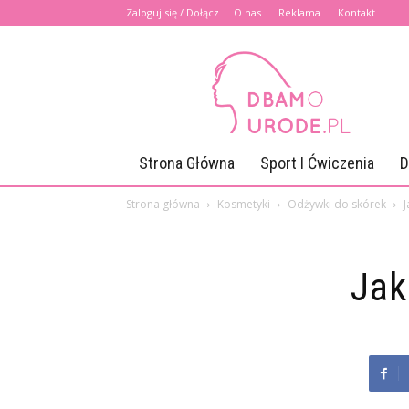
Zaloguj się / Dołącz
O nas
Reklama
Kontakt
Dbamourode.pl
Strona Główna
Sport I Ćwiczenia
D
Strona główna
Kosmetyki
Odżywki do skórek
J
Jak