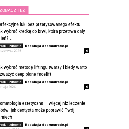
ZOBACZ TEŻ
rfekcyjne łuki bez przerysowanego efektu.
k wybrać kredkę do brwi, która przetrwa cały
ień?...
Redakcja dbamourode.pl
-
roda i zdrowie
 czerwca 2026
0
k wybrać metodę liftingu twarzy i kiedy warto
zważyć deep plane facelift
Redakcja dbamourode.pl
-
roda i zdrowie
 maja 2026
0
omatologia estetyczna — więcej niż leczenie
ębów: jak dentysta może poprawić Twój
śmiech
Redakcja dbamourode.pl
-
roda i zdrowie