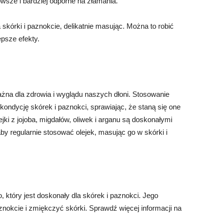
owsze i bardziej odporne na złamania.
 skórki i paznokcie, delikatnie masując. Można to robić
epsze efekty.
ażna dla zdrowia i wyglądu naszych dłoni. Stosowanie
ondycję skórek i paznokci, sprawiając, że staną się one
jki z jojoba, migdałów, oliwek i arganu są doskonałymi
aby regularnie stosować olejek, masując go w skórki i
który jest doskonały dla skórek i paznokci. Jego
okcie i zmiękczyć skórki. Sprawdź więcej informacji na