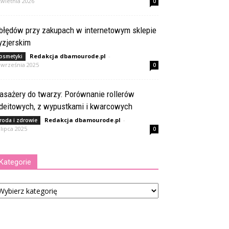
kwietnia 2026
0
 błędów przy zakupach w internetowym sklepie
yzjerskim
Redakcja dbamourode.pl
-
osmetyki
 września 2025
0
asażery do twarzy: Porównanie rollerów
adeitowych, z wypustkami i kwarcowych
Redakcja dbamourode.pl
-
roda i zdrowie
 lipca 2025
0
Kategorie
tegorie