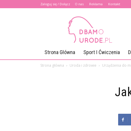
Zaloguj się / Dołącz
O nas
Reklama
Kontakt
Dbamourode.pl
Strona Główna
Sport I Ćwiczenia
D
Strona główna
Uroda i zdrowie
Urządzenia do m
Ja