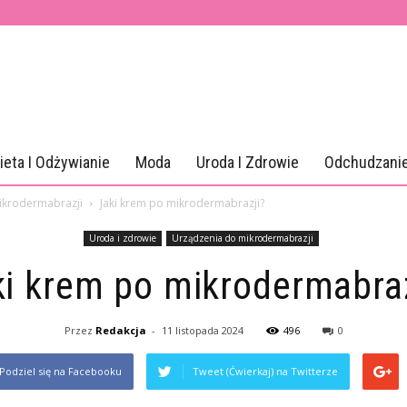
ieta I Odżywianie
Moda
Uroda I Zdrowie
Odchudzani
ikrodermabrazji
Jaki krem po mikrodermabrazji?
Uroda i zdrowie
Urządzenia do mikrodermabrazji
ki krem po mikrodermabraz
Przez
Redakcja
-
11 listopada 2024
496
0
Podziel się na Facebooku
Tweet (Ćwierkaj) na Twitterze