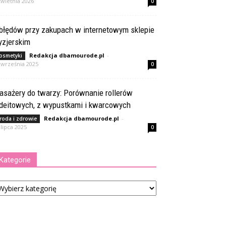
kwietnia 2026
0
 błędów przy zakupach w internetowym sklepie
yzjerskim
Redakcja dbamourode.pl
-
osmetyki
 września 2025
0
asażery do twarzy: Porównanie rollerów
adeitowych, z wypustkami i kwarcowych
Redakcja dbamourode.pl
-
roda i zdrowie
 lipca 2025
0
Kategorie
tegorie