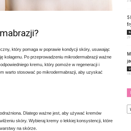
3 
5
fr
mabrazji?
K
29
czny, który pomaga w poprawie kondycji skóry, usuwając
M
cję kolagenu. Po przeprowadzeniu mikrodermabrazji ważne
j
 odpowiedniego kremu, który pomoże w regeneracji i
U
krem warto stosować po mikrodermabrazji, aby uzyskać
14
Ka
podrażniona. Dlatego ważne jest, aby używać kremów
ilżeniu skóry. Wybieraj kremy o lekkiej konsystencji, które
j warstwy na skórze.