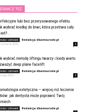
ZOBACZ TEŻ
rfekcyjne łuki bez przerysowanego efektu.
k wybrać kredkę do brwi, która przetrwa cały
ień?...
Redakcja dbamourode.pl
-
roda i zdrowie
 czerwca 2026
0
k wybrać metodę liftingu twarzy i kiedy warto
zważyć deep plane facelift
Redakcja dbamourode.pl
-
roda i zdrowie
 maja 2026
0
omatologia estetyczna — więcej niż leczenie
ębów: jak dentysta może poprawić Twój
śmiech
Redakcja dbamourode.pl
-
roda i zdrowie