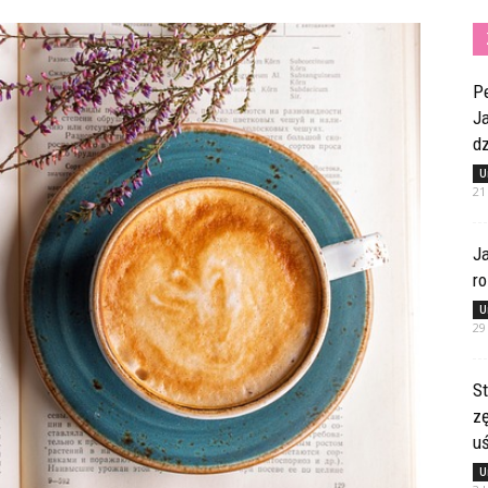
Pe
Ja
dz
U
21
Ja
ro
U
29
St
z
u
U