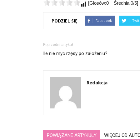
[Głosów:0 Średnia:0/5]
PODZIEL SIĘ
Facebook
Twit
Poprzedni artykuł
Ile nie myc rzęsy po założeniu?
Redakcja
POWIĄZANE ARTYKUŁY
WIĘCEJ OD AUT