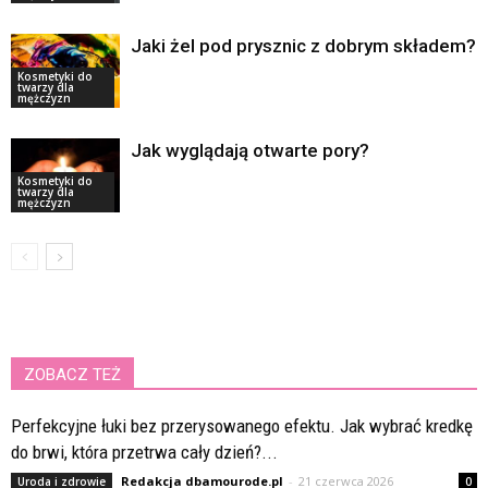
Jaki żel pod prysznic z dobrym składem?
Kosmetyki do
twarzy dla
mężczyzn
Jak wyglądają otwarte pory?
Kosmetyki do
twarzy dla
mężczyzn
ZOBACZ TEŻ
Perfekcyjne łuki bez przerysowanego efektu. Jak wybrać kredkę
do brwi, która przetrwa cały dzień?...
Redakcja dbamourode.pl
-
21 czerwca 2026
Uroda i zdrowie
0