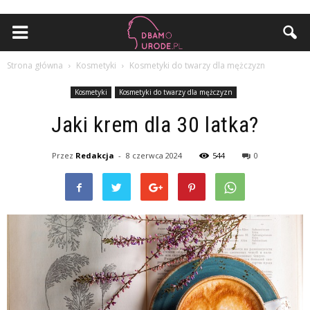
Strona główna
Kosmetyki
Kosmetyki do twarzy dla mężczyzn
Kosmetyki
Kosmetyki do twarzy dla mężczyzn
Jaki krem dla 30 latka?
Przez
Redakcja
-
8 czerwca 2024
544
0