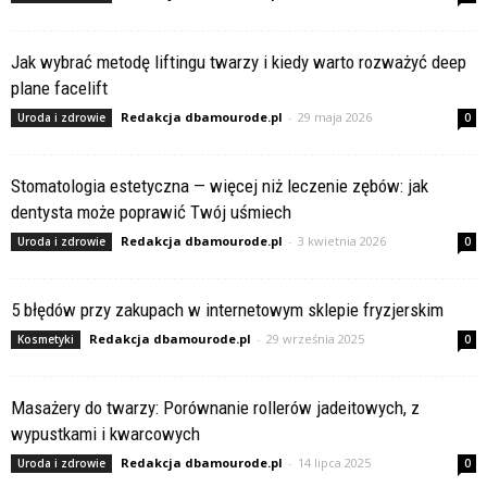
Jak wybrać metodę liftingu twarzy i kiedy warto rozważyć deep
plane facelift
Redakcja dbamourode.pl
-
29 maja 2026
Uroda i zdrowie
0
Stomatologia estetyczna — więcej niż leczenie zębów: jak
dentysta może poprawić Twój uśmiech
Redakcja dbamourode.pl
-
3 kwietnia 2026
Uroda i zdrowie
0
5 błędów przy zakupach w internetowym sklepie fryzjerskim
Redakcja dbamourode.pl
-
29 września 2025
Kosmetyki
0
Masażery do twarzy: Porównanie rollerów jadeitowych, z
wypustkami i kwarcowych
Redakcja dbamourode.pl
-
14 lipca 2025
Uroda i zdrowie
0