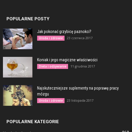
POPULARNE POSTY
Jak pokonać grzybicę paznokci?
23 czerwca 2017
Uroda i zdrowie
Koniak i jego magiczne właściwości
11 grudnia 2017
Dieta i odżywianie
Najskuteczniejsze suplementy na poprawę pracy
mózgu
23 listopada 2017
Uroda i zdrowie
POPULARNE KATEGORIE