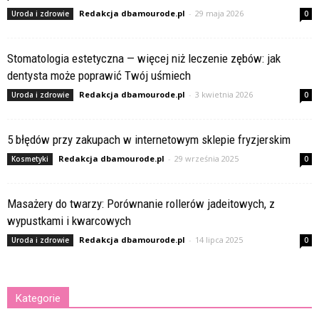
Redakcja dbamourode.pl
-
29 maja 2026
Uroda i zdrowie
0
Stomatologia estetyczna — więcej niż leczenie zębów: jak
dentysta może poprawić Twój uśmiech
Redakcja dbamourode.pl
-
3 kwietnia 2026
Uroda i zdrowie
0
5 błędów przy zakupach w internetowym sklepie fryzjerskim
Redakcja dbamourode.pl
-
29 września 2025
Kosmetyki
0
Masażery do twarzy: Porównanie rollerów jadeitowych, z
wypustkami i kwarcowych
Redakcja dbamourode.pl
-
14 lipca 2025
Uroda i zdrowie
0
Kategorie