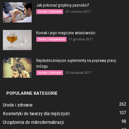
Jak pokonać grzybicę paznokci?
23 czerwca 2017
Uroda i zdrowie
Koniak i jego magiczne właściwości
11 grudnia 2017
Dieta i odżywianie
Najskuteczniejsze suplementy na poprawę pracy
mózgu
23 listopada 2017
Uroda i zdrowie
POPULARNE KATEGORIE
262
Uroda i zdrowie
107
Kosmetyki do twarzy dla mężczyzn
98
Urządzenia do mikrodermabrazji