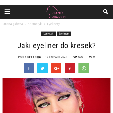
Strona główna
Kosmetyki
Eyelinery
Kosmetyki
Eyelinery
Jaki eyeliner do kresek?
Przez
Redakcja
-
19 czerwca 2024
576
0