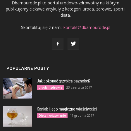
Dbamourode.pl to portal urodowo-zdrowotny na którym
publikujemy ciekawe artykuły z kategorii uroda, zdrowie, sport i
dieta.
Skontaktuj się z nami:
kontakt@dbamourode.pl
POPULARNE POSTY
Jak pokonać grzybicę paznokci?
23 czerwca 2017
Uroda i zdrowie
Koniak i jego magiczne właściwości
11 grudnia 2017
Dieta i odżywianie