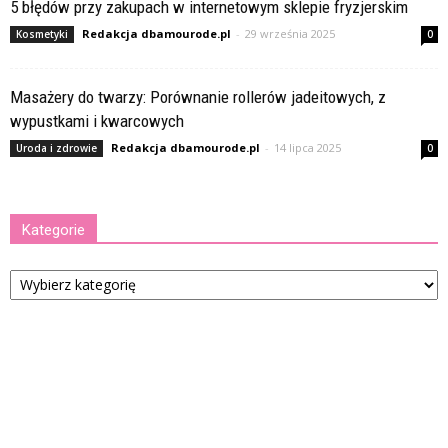
5 błędów przy zakupach w internetowym sklepie fryzjerskim
Redakcja dbamourode.pl
-
29 września 2025
Kosmetyki
0
Masażery do twarzy: Porównanie rollerów jadeitowych, z
wypustkami i kwarcowych
Redakcja dbamourode.pl
-
14 lipca 2025
Uroda i zdrowie
0
Kategorie
Kategorie