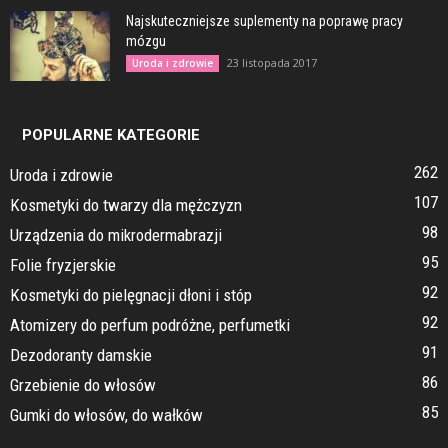
Najskuteczniejsze suplementy na poprawę pracy
mózgu
23 listopada 2017
Uroda i zdrowie
POPULARNE KATEGORIE
262
Uroda i zdrowie
107
Kosmetyki do twarzy dla mężczyzn
98
Urządzenia do mikrodermabrazji
95
Folie fryzjerskie
92
Kosmetyki do pielęgnacji dłoni i stóp
92
Atomizery do perfum podróżne, perfumetki
91
Dezodoranty damskie
86
Grzebienie do włosów
85
Gumki do włosów, do wałków