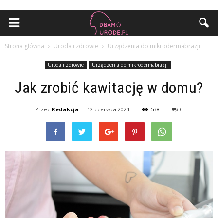
Strona główna
Uroda i zdrowie
Urządzenia do mikrodermabrazji
Uroda i zdrowie
Urządzenia do mikrodermabrazji
Jak zrobić kawitację w domu?
Przez
Redakcja
-
12 czerwca 2024
538
0