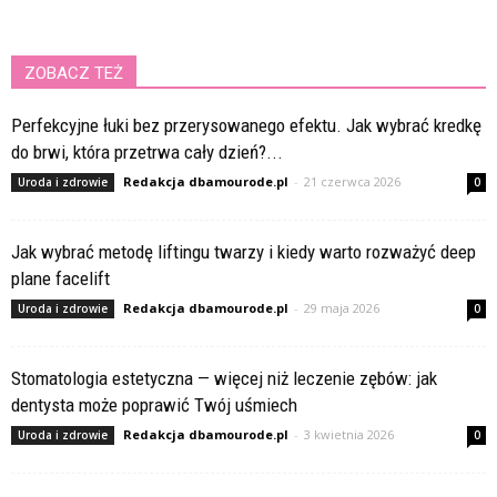
ZOBACZ TEŻ
Perfekcyjne łuki bez przerysowanego efektu. Jak wybrać kredkę
do brwi, która przetrwa cały dzień?...
Redakcja dbamourode.pl
-
21 czerwca 2026
Uroda i zdrowie
0
Jak wybrać metodę liftingu twarzy i kiedy warto rozważyć deep
plane facelift
Redakcja dbamourode.pl
-
29 maja 2026
Uroda i zdrowie
0
Stomatologia estetyczna — więcej niż leczenie zębów: jak
dentysta może poprawić Twój uśmiech
Redakcja dbamourode.pl
-
3 kwietnia 2026
Uroda i zdrowie
0