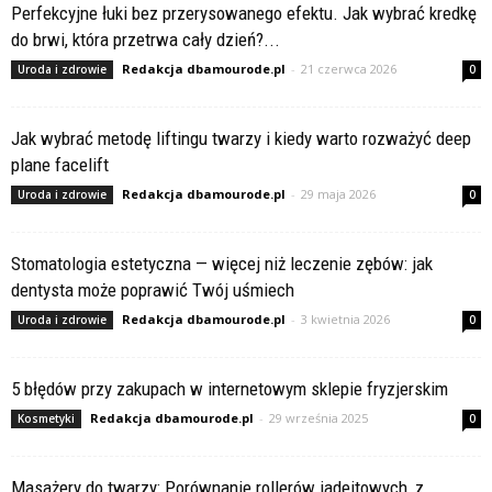
Perfekcyjne łuki bez przerysowanego efektu. Jak wybrać kredkę
do brwi, która przetrwa cały dzień?...
Redakcja dbamourode.pl
-
21 czerwca 2026
Uroda i zdrowie
0
Jak wybrać metodę liftingu twarzy i kiedy warto rozważyć deep
plane facelift
Redakcja dbamourode.pl
-
29 maja 2026
Uroda i zdrowie
0
Stomatologia estetyczna — więcej niż leczenie zębów: jak
dentysta może poprawić Twój uśmiech
Redakcja dbamourode.pl
-
3 kwietnia 2026
Uroda i zdrowie
0
5 błędów przy zakupach w internetowym sklepie fryzjerskim
Redakcja dbamourode.pl
-
29 września 2025
Kosmetyki
0
Masażery do twarzy: Porównanie rollerów jadeitowych, z