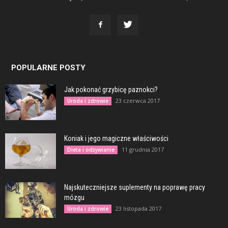
POPULARNE POSTY
Jak pokonać grzybicę paznokci?
23 czerwca 2017
Uroda i zdrowie
Koniak i jego magiczne właściwości
11 grudnia 2017
Dieta i odżywianie
Najskuteczniejsze suplementy na poprawę pracy
mózgu
23 listopada 2017
Uroda i zdrowie