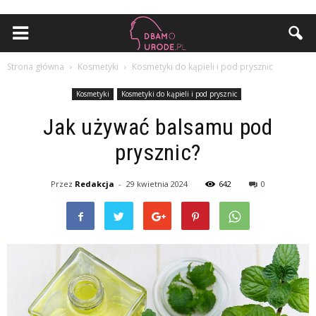
Strona główna
Kosmetyki
Kosmetyki do kąpieli i pod prysznic
Kosmetyki
Kosmetyki do kąpieli i pod prysznic
Jak używać balsamu pod
prysznic?
Przez
Redakcja
-
29 kwietnia 2024
642
0