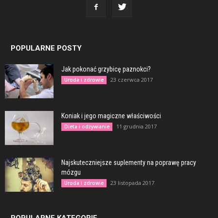
POPULARNE POSTY
Jak pokonać grzybicę paznokci?
23 czerwca 2017
Uroda i zdrowie
Koniak i jego magiczne właściwości
11 grudnia 2017
Dieta i odżywianie
Najskuteczniejsze suplementy na poprawę pracy
mózgu
23 listopada 2017
Uroda i zdrowie
POPULARNE KATEGORIE