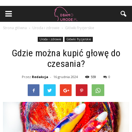
Strona główna
Uroda i zdrowie
Główki fryzjerskie
Uroda i zdrowie
Główki fryzjerskie
Gdzie można kupić głowę do
czesania?
Przez
Redakcja
-
16 grudnia 2024
559
0