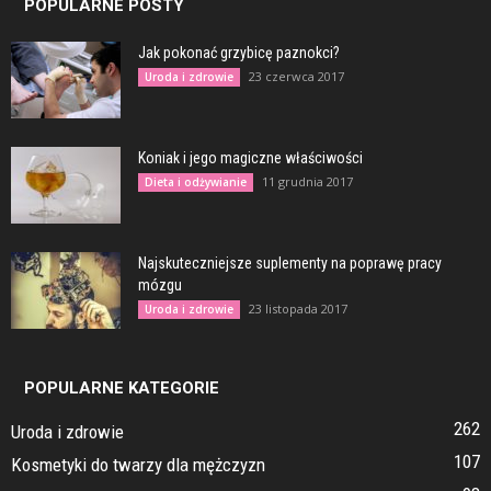
POPULARNE POSTY
Jak pokonać grzybicę paznokci?
23 czerwca 2017
Uroda i zdrowie
Koniak i jego magiczne właściwości
11 grudnia 2017
Dieta i odżywianie
Najskuteczniejsze suplementy na poprawę pracy
mózgu
23 listopada 2017
Uroda i zdrowie
POPULARNE KATEGORIE
262
Uroda i zdrowie
107
Kosmetyki do twarzy dla mężczyzn