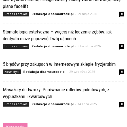
plane facelift
Redakcja dbamourode.pl
-
29 maja 2026
Uroda i zdrowie
0
Stomatologia estetyczna — więcej niż leczenie zębów: jak
dentysta może poprawić Twój uśmiech
Redakcja dbamourode.pl
-
3 kwietnia 2026
Uroda i zdrowie
0
5 błędów przy zakupach w internetowym sklepie fryzjerskim
Redakcja dbamourode.pl
-
29 września 2025
Kosmetyki
0
Masażery do twarzy: Porównanie rollerów jadeitowych, z
wypustkami i kwarcowych
Redakcja dbamourode.pl
-
14 lipca 2025
Uroda i zdrowie
0