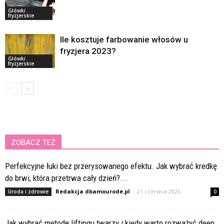
Główki
fryzjerskie
Ile kosztuje farbowanie włosów u
fryzjera 2023?
Główki
fryzjerskie
ZOBACZ TEŻ
Perfekcyjne łuki bez przerysowanego efektu. Jak wybrać kredkę
do brwi, która przetrwa cały dzień?...
Redakcja dbamourode.pl
-
21 czerwca 2026
Uroda i zdrowie
0
Jak wybrać metodę liftingu twarzy i kiedy warto rozważyć deep