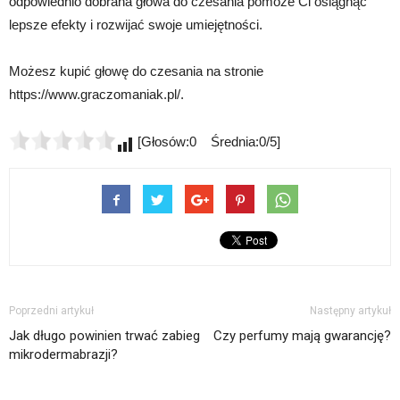
odpowiednio dobrana głowa do czesania pomoże Ci osiągnąć
lepsze efekty i rozwijać swoje umiejętności.
Możesz kupić głowę do czesania na stronie
https://www.graczomaniak.pl/.
[Głosów:0 Średnia:0/5]
Poprzedni artykuł
Następny artykuł
Jak długo powinien trwać zabieg
Czy perfumy mają gwarancję?
mikrodermabrazji?