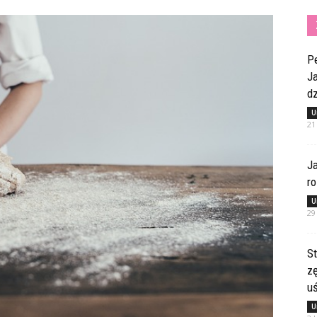
Pe
Ja
dz
U
21
Ja
ro
U
29
St
z
u
U