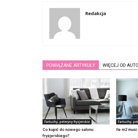
Redakcja
POWIĄZANE ARTYKUŁY
WIĘCEJ OD AUT
Fartuchy, peleryny fryzjerskie
Fartuchy, pel
Co kupić do nowego salonu
Ile m2 musi 
fryzjerskiego?