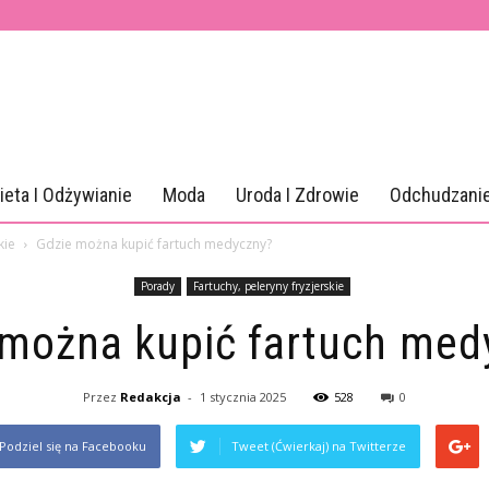
ieta I Odżywianie
Moda
Uroda I Zdrowie
Odchudzani
kie
Gdzie można kupić fartuch medyczny?
Porady
Fartuchy, peleryny fryzjerskie
 można kupić fartuch med
Przez
Redakcja
-
1 stycznia 2025
528
0
Podziel się na Facebooku
Tweet (Ćwierkaj) na Twitterze