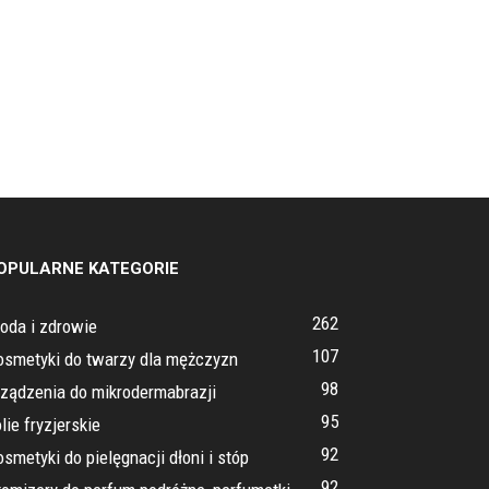
OPULARNE KATEGORIE
262
oda i zdrowie
107
osmetyki do twarzy dla mężczyzn
98
rządzenia do mikrodermabrazji
95
lie fryzjerskie
92
smetyki do pielęgnacji dłoni i stóp
92