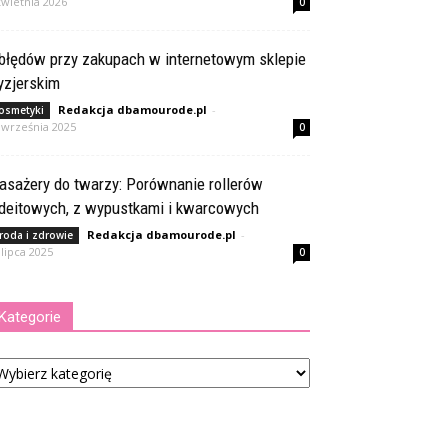
kwietnia 2026
0
 błędów przy zakupach w internetowym sklepie
yzjerskim
Redakcja dbamourode.pl
-
osmetyki
 września 2025
0
asażery do twarzy: Porównanie rollerów
adeitowych, z wypustkami i kwarcowych
Redakcja dbamourode.pl
-
roda i zdrowie
 lipca 2025
0
Kategorie
tegorie