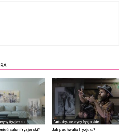
ORA
eryny fryzjerskie
Fartuchy, peleryny fryzjerskie
mieć salon fryzjerski?
Jak pochwalić fryzjera?