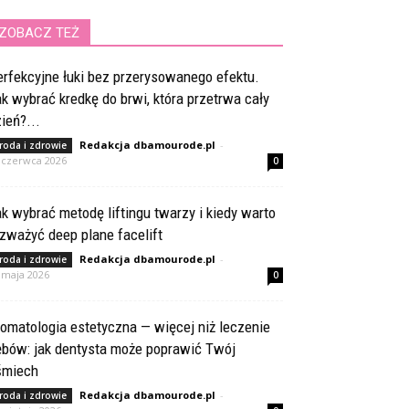
ZOBACZ TEŻ
rfekcyjne łuki bez przerysowanego efektu.
k wybrać kredkę do brwi, która przetrwa cały
ień?...
Redakcja dbamourode.pl
-
roda i zdrowie
 czerwca 2026
0
k wybrać metodę liftingu twarzy i kiedy warto
zważyć deep plane facelift
Redakcja dbamourode.pl
-
roda i zdrowie
 maja 2026
0
omatologia estetyczna — więcej niż leczenie
ębów: jak dentysta może poprawić Twój
śmiech
Redakcja dbamourode.pl
-
roda i zdrowie