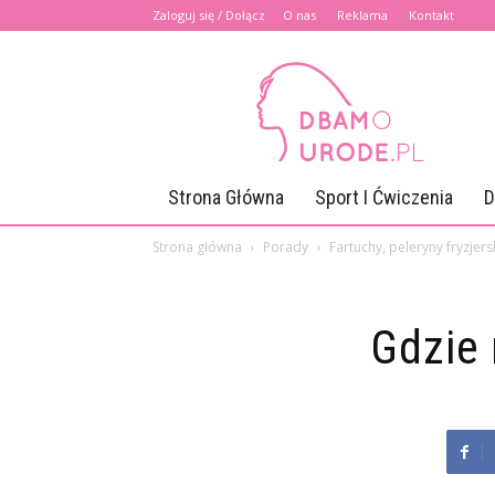
Zaloguj się / Dołącz
O nas
Reklama
Kontakt
Dbamourode.pl
Strona Główna
Sport I Ćwiczenia
D
Strona główna
Porady
Fartuchy, peleryny fryzjers
Gdzie