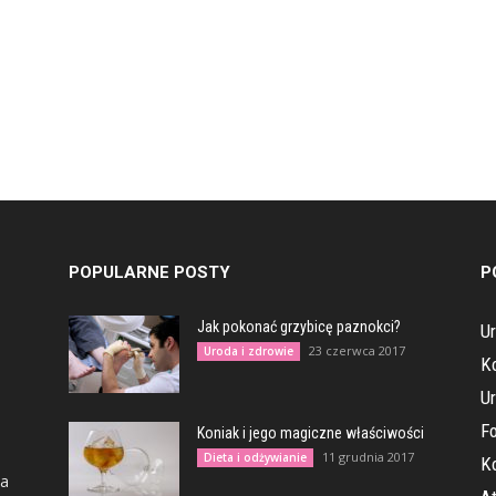
POPULARNE POSTY
P
Jak pokonać grzybicę paznokci?
Ur
23 czerwca 2017
Uroda i zdrowie
K
U
Fo
Koniak i jego magiczne właściwości
11 grudnia 2017
Dieta i odżywianie
Ko
na