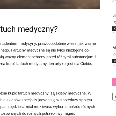
3 
5
fr
rtuch medyczny?
K
29
ś studentem medycyny, prawdopodobnie wiesz, jak ważne
M
znego. Fartuchy medyczne są nie tylko niezbędne do
j
nowią ważny element ochrony przed różnymi substancjami i
U
a kupić fartuch medyczny, ten artykuł jest dla Ciebie.
14
Ka
można kupić fartuch medyczny, są sklepy medyczne. W
ele sklepów specjalizujących się w sprzedaży sprzętu
lepach będziesz miał możliwość wyboru spośród różnych
stosowanych do różnych potrzeb i wymagań.