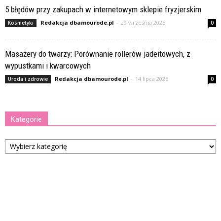
5 błędów przy zakupach w internetowym sklepie fryzjerskim
Redakcja dbamourode.pl
-
29 września 2025
Kosmetyki
0
Masażery do twarzy: Porównanie rollerów jadeitowych, z
wypustkami i kwarcowych
Redakcja dbamourode.pl
-
14 lipca 2025
Uroda i zdrowie
0
Kategorie
Kategorie