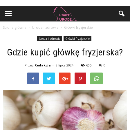
Strona główna
Uroda i zdrowie
Główki fryzjerskie
Uroda i zdrowie
Główki fryzjerskie
Gdzie kupić główkę fryzjerska?
Przez
Redakcja
-
8 lipca 2024
605
0