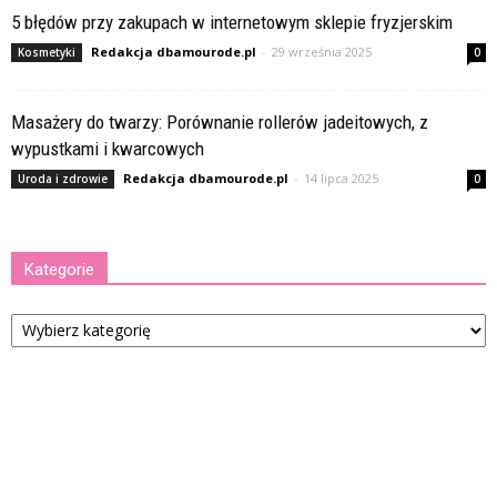
5 błędów przy zakupach w internetowym sklepie fryzjerskim
Redakcja dbamourode.pl
-
29 września 2025
Kosmetyki
0
Masażery do twarzy: Porównanie rollerów jadeitowych, z
wypustkami i kwarcowych
Redakcja dbamourode.pl
-
14 lipca 2025
Uroda i zdrowie
0
Kategorie
Kategorie