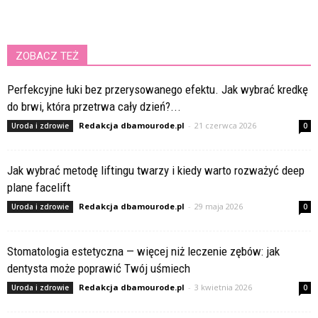
ZOBACZ TEŻ
Perfekcyjne łuki bez przerysowanego efektu. Jak wybrać kredkę
do brwi, która przetrwa cały dzień?...
Redakcja dbamourode.pl
-
21 czerwca 2026
Uroda i zdrowie
0
Jak wybrać metodę liftingu twarzy i kiedy warto rozważyć deep
plane facelift
Redakcja dbamourode.pl
-
29 maja 2026
Uroda i zdrowie
0
Stomatologia estetyczna — więcej niż leczenie zębów: jak
dentysta może poprawić Twój uśmiech
Redakcja dbamourode.pl
-
3 kwietnia 2026
Uroda i zdrowie
0