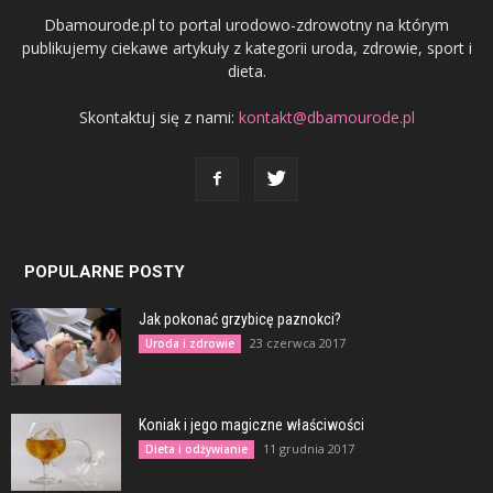
Dbamourode.pl to portal urodowo-zdrowotny na którym
publikujemy ciekawe artykuły z kategorii uroda, zdrowie, sport i
dieta.
Skontaktuj się z nami:
kontakt@dbamourode.pl
POPULARNE POSTY
Jak pokonać grzybicę paznokci?
23 czerwca 2017
Uroda i zdrowie
Koniak i jego magiczne właściwości
11 grudnia 2017
Dieta i odżywianie