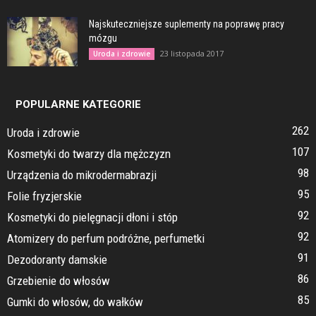
Najskuteczniejsze suplementy na poprawę pracy
mózgu
23 listopada 2017
Uroda i zdrowie
POPULARNE KATEGORIE
262
Uroda i zdrowie
107
Kosmetyki do twarzy dla mężczyzn
98
Urządzenia do mikrodermabrazji
95
Folie fryzjerskie
92
Kosmetyki do pielęgnacji dłoni i stóp
92
Atomizery do perfum podróżne, perfumetki
91
Dezodoranty damskie
86
Grzebienie do włosów
85
Gumki do włosów, do wałków