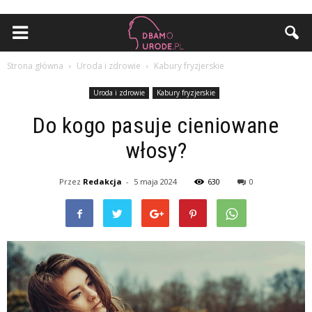
Strona główna
Uroda i zdrowie
Kabury fryzjerskie
Uroda i zdrowie
Kabury fryzjerskie
Do kogo pasuje cieniowane
włosy?
Przez
Redakcja
-
5 maja 2024
630
0