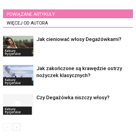
POWIĄZANE ARTYKUŁY
WIĘCEJ OD AUTORA
Jak cieniować włosy Degażówkami?
Kabury
fryzjerskie
Jak zakończone są krawędzie ostrzy
nożyczek klasycznych?
Kabury
fryzjerskie
Czy Degażówka niszczy włosy?
Kabury
fryzjerskie