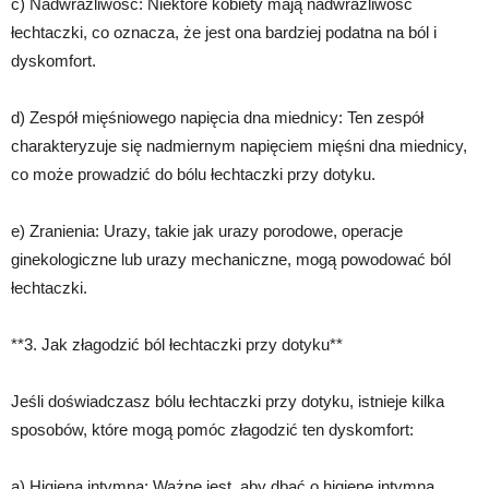
c) Nadwrażliwość: Niektóre kobiety mają nadwrażliwość
łechtaczki, co oznacza, że ​​jest ona bardziej podatna na ból i
dyskomfort.
d) Zespół mięśniowego napięcia dna miednicy: Ten zespół
charakteryzuje się nadmiernym napięciem mięśni dna miednicy,
co może prowadzić do bólu łechtaczki przy dotyku.
e) Zranienia: Urazy, takie jak urazy porodowe, operacje
ginekologiczne lub urazy mechaniczne, mogą powodować ból
łechtaczki.
**3. Jak złagodzić ból łechtaczki przy dotyku**
Jeśli doświadczasz bólu łechtaczki przy dotyku, istnieje kilka
sposobów, które mogą pomóc złagodzić ten dyskomfort:
a) Higiena intymna: Ważne jest, aby dbać o higienę intymną,