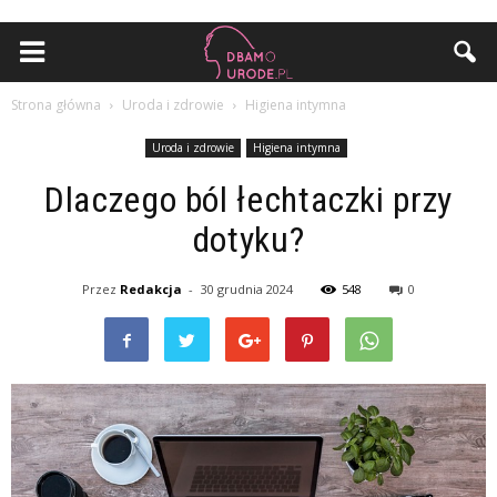
Strona główna
Uroda i zdrowie
Higiena intymna
Uroda i zdrowie
Higiena intymna
Dlaczego ból łechtaczki przy
dotyku?
Przez
Redakcja
-
30 grudnia 2024
548
0