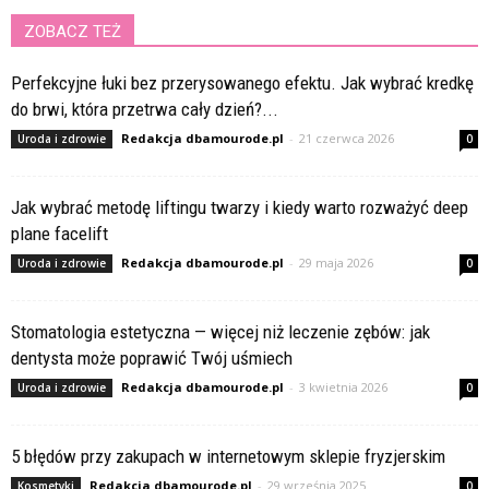
ZOBACZ TEŻ
Perfekcyjne łuki bez przerysowanego efektu. Jak wybrać kredkę
do brwi, która przetrwa cały dzień?...
Redakcja dbamourode.pl
-
21 czerwca 2026
Uroda i zdrowie
0
Jak wybrać metodę liftingu twarzy i kiedy warto rozważyć deep
plane facelift
Redakcja dbamourode.pl
-
29 maja 2026
Uroda i zdrowie
0
Stomatologia estetyczna — więcej niż leczenie zębów: jak
dentysta może poprawić Twój uśmiech
Redakcja dbamourode.pl
-
3 kwietnia 2026
Uroda i zdrowie
0
5 błędów przy zakupach w internetowym sklepie fryzjerskim
Redakcja dbamourode.pl
-
29 września 2025
Kosmetyki
0