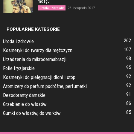
mózgu
23 listopada 2017
Uroda i zdrowie
POPULARNE KATEGORIE
262
Uroda i zdrowie
107
Kosmetyki do twarzy dla mężczyzn
98
Urządzenia do mikrodermabrazji
95
Folie fryzjerskie
92
Kosmetyki do pielęgnacji dłoni i stóp
92
Atomizery do perfum podróżne, perfumetki
91
Dezodoranty damskie
86
Grzebienie do włosów
85
Gumki do włosów, do wałków