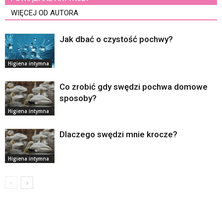
WIĘCEJ OD AUTORA
Jak dbać o czystość pochwy?
Higiena intymna
Co zrobić gdy swędzi pochwa domowe
sposoby?
Higiena intymna
Dlaczego swędzi mnie krocze?
Higiena intymna