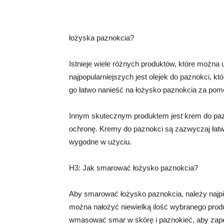
łożyska paznokcia?
Istnieje wiele różnych produktów, które możn
najpopularniejszych jest olejek do paznokci, kt
go łatwo nanieść na łożysko paznokcia za pomo
Innym skutecznym produktem jest krem do pazn
ochronę. Kremy do paznokci są zazwyczaj łatwe 
wygodne w użyciu.
H3: Jak smarować łożysko paznokcia?
Aby smarować łożysko paznokcia, należy najpi
można nałożyć niewielką ilość wybranego produ
wmasować smar w skórę i paznokieć, aby zap