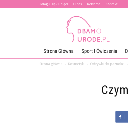
Zaloguj się / Dołącz
O nas
Reklama
Kontakt
Dbamourode.pl
Strona Główna
Sport I Ćwiczenia
D
Strona główna
Kosmetyki
Odżywki do paznokci
Czym