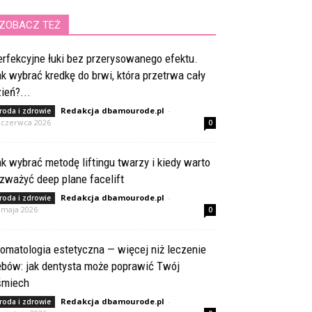
ZOBACZ TEŻ
rfekcyjne łuki bez przerysowanego efektu.
k wybrać kredkę do brwi, która przetrwa cały
ień?...
Redakcja dbamourode.pl
-
roda i zdrowie
 czerwca 2026
0
k wybrać metodę liftingu twarzy i kiedy warto
zważyć deep plane facelift
Redakcja dbamourode.pl
-
roda i zdrowie
 maja 2026
0
omatologia estetyczna — więcej niż leczenie
ębów: jak dentysta może poprawić Twój
śmiech
Redakcja dbamourode.pl
-
roda i zdrowie