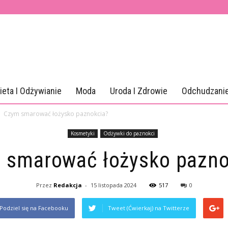
ieta I Odżywianie
Moda
Uroda I Zdrowie
Odchudzani
Czym smarować łożysko paznokcia?
Kosmetyki
Odżywki do paznokci
 smarować łożysko pazno
Przez
Redakcja
-
15 listopada 2024
517
0
Podziel się na Facebooku
Tweet (Ćwierkaj) na Twitterze