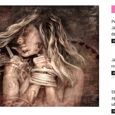
Pe
Ja
dz
U
21
Ja
ro
U
29
St
z
u
U