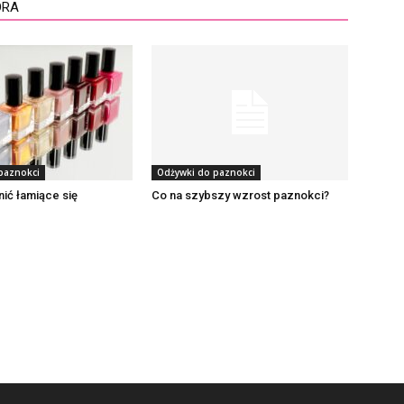
ORA
paznokci
Odżywki do paznokci
ić łamiące się
Co na szybszy wzrost paznokci?