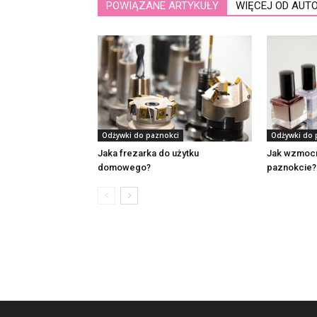
POWIĄZANE ARTYKUŁY
WIĘCEJ OD AUT
Odżywki do paznokci
Odżywki do 
Jaka frezarka do użytku
Jak wzmocn
domowego?
paznokcie?