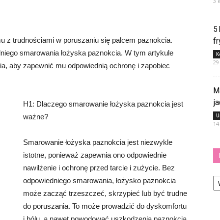
3 
5
u z trudnościami w poruszaniu się palcem paznokcia.
fr
niego smarowania łożyska paznokcia. W tym artykule
K
29
a, aby zapewnić mu odpowiednią ochronę i zapobiec
M
j
H1: Dlaczego smarowanie łożyska paznokcia jest
U
ważne?
14
Smarowanie łożyska paznokcia jest niezwykle
istotne, ponieważ zapewnia ono odpowiednie
nawilżenie i ochronę przed tarcie i zużycie. Bez
Ka
odpowiedniego smarowania, łożysko paznokcia
może zacząć trzeszczeć, skrzypieć lub być trudne
do poruszania. To może prowadzić do dyskomfortu
i bólu, a nawet powodować uszkodzenia paznokcia.