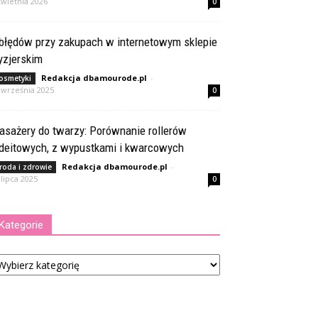
kwietnia 2026
0
 błędów przy zakupach w internetowym sklepie
yzjerskim
Redakcja dbamourode.pl
-
osmetyki
 września 2025
0
asażery do twarzy: Porównanie rollerów
adeitowych, z wypustkami i kwarcowych
Redakcja dbamourode.pl
-
roda i zdrowie
 lipca 2025
0
Kategorie
tegorie