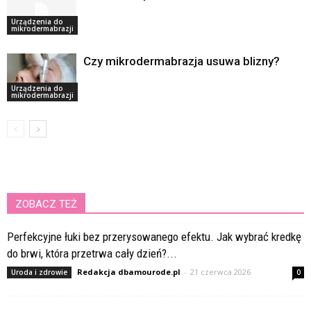
Urządzenia do
mikrodermabrazji
Czy mikrodermabrazja usuwa blizny?
Urządzenia do
mikrodermabrazji
ZOBACZ TEŻ
Perfekcyjne łuki bez przerysowanego efektu. Jak wybrać kredkę
do brwi, która przetrwa cały dzień?...
Redakcja dbamourode.pl
-
21 czerwca 2026
Uroda i zdrowie
0