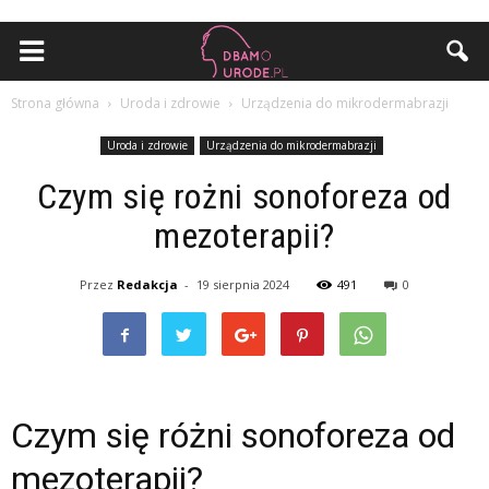
Strona główna
Uroda i zdrowie
Urządzenia do mikrodermabrazji
Uroda i zdrowie
Urządzenia do mikrodermabrazji
Czym się rożni sonoforeza od
mezoterapii?
Przez
Redakcja
-
19 sierpnia 2024
491
0
Czym się różni sonoforeza od
mezoterapii?