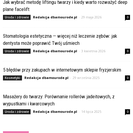
Jak wybrać metodę liftingu twarzy i kiedy warto rozważyć deep
plane facelift
Redakcja dbamourode.pl
-
29 maja 2026
Uroda i zdrowie
0
Stomatologia estetyczna — więcej niż leczenie zębów: jak
dentysta może poprawić Twój uśmiech
Redakcja dbamourode.pl
-
3 kwietnia 2026
Uroda i zdrowie
0
5 błędów przy zakupach w internetowym sklepie fryzjerskim
Redakcja dbamourode.pl
-
29 września 2025
Kosmetyki
0
Masażery do twarzy: Porównanie rollerów jadeitowych, z
wypustkami i kwarcowych
Redakcja dbamourode.pl
-
14 lipca 2025
Uroda i zdrowie
0