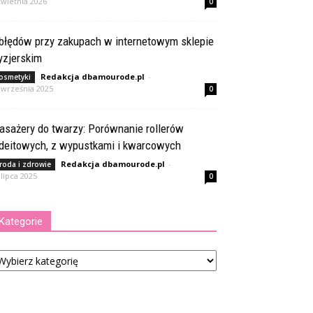
kwietnia 2026
0
 błędów przy zakupach w internetowym sklepie
yzjerskim
Redakcja dbamourode.pl
-
osmetyki
 września 2025
0
asażery do twarzy: Porównanie rollerów
adeitowych, z wypustkami i kwarcowych
Redakcja dbamourode.pl
-
roda i zdrowie
 lipca 2025
0
Kategorie
tegorie