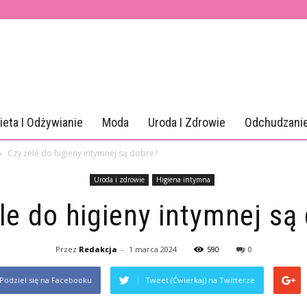
ieta I Odżywianie
Moda
Uroda I Zdrowie
Odchudzani
Czy żele do higieny intymnej są dobre?
Uroda i zdrowie
Higiena intymna
le do higieny intymnej są
Przez
Redakcja
-
1 marca 2024
590
0
Podziel się na Facebooku
Tweet (Ćwierkaj) na Twitterze