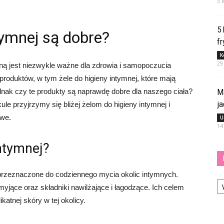
3 
5
tymnej są dobre?
fr
K
29
ną jest niezwykle ważne dla zdrowia i samopoczucia
 produktów, w tym żele do higieny intymnej, które mają
M
nak czy te produkty są naprawdę dobre dla naszego ciała?
j
e przyjrzymy się bliżej żelom do higieny intymnej i
iwe.
U
14
ntymnej?
y przeznaczone do codziennego mycia okolic intymnych.
Ka
yjące oraz składniki nawilżające i łagodzące. Ich celem
katnej skóry w tej okolicy.