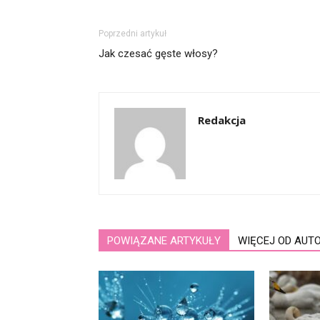
Poprzedni artykuł
Jak czesać gęste włosy?
Redakcja
POWIĄZANE ARTYKUŁY
WIĘCEJ OD AUT