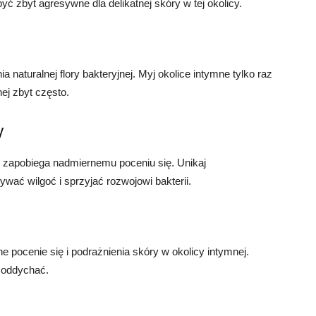
ć zbyt agresywne dla delikatnej skóry w tej okolicy.
aturalnej flory bakteryjnej. Myj okolice intymne tylko raz
nej zbyt często.
y
i zapobiega nadmiernemu poceniu się. Unikaj
wać wilgoć i sprzyjać rozwojowi bakterii.
pocenie się i podrażnienia skóry w okolicy intymnej.
e oddychać.