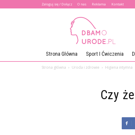
Zaloguj się / Dołącz
O nas
Reklama
Kontakt
Dbamourode.pl
Strona Główna
Sport I Ćwiczenia
D
Strona główna
Uroda i zdrowie
Higiena intymna
Czy że