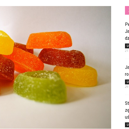
Pe
Ja
dz
U
21
Ja
ro
U
29
St
z
u
U