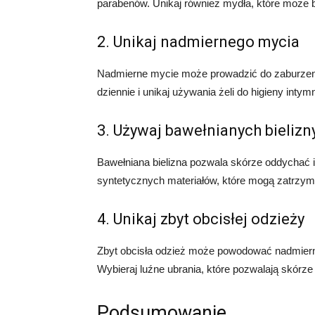
parabenów. Unikaj również mydła, które może by
2. Unikaj nadmiernego mycia
Nadmierne mycie może prowadzić do zaburzenia n
dziennie i unikaj używania żeli do higieny intym
3. Używaj bawełnianych bielizn
Bawełniana bielizna pozwala skórze oddychać 
syntetycznych materiałów, które mogą zatrzymy
4. Unikaj zbyt obcisłej odzieży
Zbyt obcisła odzież może powodować nadmierne 
Wybieraj luźne ubrania, które pozwalają skórz
Podsumowanie