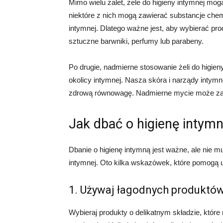
Mimo wielu zalet, żele do higieny intymnej mo
niektóre z nich mogą zawierać substancje chem
intymnej. Dlatego ważne jest, aby wybierać prod
sztuczne barwniki, perfumy lub parabeny.
Po drugie, nadmierne stosowanie żeli do higien
okolicy intymnej. Nasza skóra i narządy intymn
zdrową równowagę. Nadmierne mycie może zakłó
Jak dbać o higienę intym
Dbanie o higienę intymną jest ważne, ale nie m
intymnej. Oto kilka wskazówek, które pomogą u
1. Używaj łagodnych produktó
Wybieraj produkty o delikatnym składzie, które