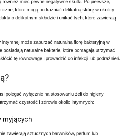
gą również mieć pewne negatywne skutki. Po pierwsze,
iczne, które mogą podrażniać delikatną skórę w okolicy
ukty o delikatnym składzie i unikać tych, które zawierają
y intymnej może zaburzać naturalną florę bakteryjną w
e posiadają naturalne bakterie, które pomagają utrzymać
cić tę równowagę i prowadzić do infekcji lub podrażnień.
ną?
usi polegać wyłącznie na stosowaniu żeli do higieny
trzymać czystość i zdrowie okolic intymnych:
w myjących
 nie zawierają sztucznych barwników, perfum lub