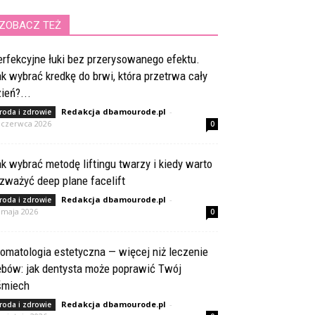
ZOBACZ TEŻ
rfekcyjne łuki bez przerysowanego efektu.
k wybrać kredkę do brwi, która przetrwa cały
ień?...
Redakcja dbamourode.pl
-
roda i zdrowie
 czerwca 2026
0
k wybrać metodę liftingu twarzy i kiedy warto
zważyć deep plane facelift
Redakcja dbamourode.pl
-
roda i zdrowie
 maja 2026
0
omatologia estetyczna — więcej niż leczenie
ębów: jak dentysta może poprawić Twój
śmiech
Redakcja dbamourode.pl
-
roda i zdrowie