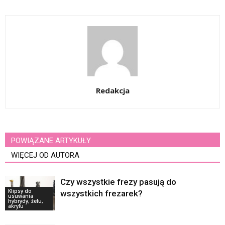
Redakcja
POWIĄZANE ARTYKUŁY
WIĘCEJ OD AUTORA
Czy wszystkie frezy pasują do
Klipsy do
wszystkich frezarek?
usuwania
hybrydy, żelu,
akrylu