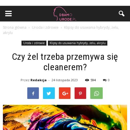
Strona główna
Uroda i zdrowie
Klipsy do usuwania hybrydy, żelu,
akrylu
Uroda i zdrowie
Klipsy do usuwania hybrydy, żelu, akrylu
Czy żel trzeba przemywa się
cleanerem?
Przez
Redakcja
-
24 listopada 2023
594
0