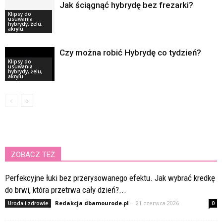
Jak ściągnąć hybrydę bez frezarki?
Klipsy do
usuwania
hybrydy, żelu,
akrylu
Czy można robić Hybrydę co tydzień?
Klipsy do
usuwania
hybrydy, żelu,
akrylu
ZOBACZ TEŻ
Perfekcyjne łuki bez przerysowanego efektu. Jak wybrać kredkę
do brwi, która przetrwa cały dzień?...
Redakcja dbamourode.pl
-
21 czerwca 2026
Uroda i zdrowie
0