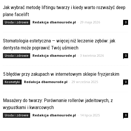
Jak wybrać metodę liftingu twarzy i kiedy warto rozważyć deep
plane facelift
Redakcja dbamourode.pl
-
29 maja 2026
Uroda i zdrowie
0
Stomatologia estetyczna — więcej niż leczenie zębów: jak
dentysta może poprawić Twój uśmiech
Redakcja dbamourode.pl
-
3 kwietnia 2026
Uroda i zdrowie
0
5 błędów przy zakupach w internetowym sklepie fryzjerskim
Redakcja dbamourode.pl
-
29 września 2025
Kosmetyki
0
Masażery do twarzy: Porównanie rollerów jadeitowych, z
wypustkami i kwarcowych
Redakcja dbamourode.pl
-
14 lipca 2025
Uroda i zdrowie
0