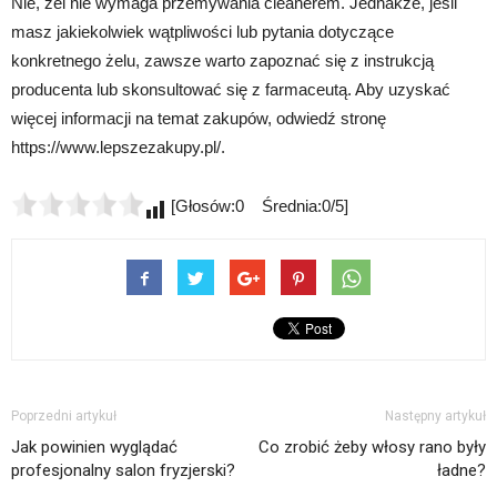
Nie, żel nie wymaga przemywania cleanerem. Jednakże, jeśli
masz jakiekolwiek wątpliwości lub pytania dotyczące
konkretnego żelu, zawsze warto zapoznać się z instrukcją
producenta lub skonsultować się z farmaceutą. Aby uzyskać
więcej informacji na temat zakupów, odwiedź stronę
https://www.lepszezakupy.pl/.
[Głosów:0 Średnia:0/5]
Poprzedni artykuł
Następny artykuł
Jak powinien wyglądać
Co zrobić żeby włosy rano były
profesjonalny salon fryzjerski?
ładne?