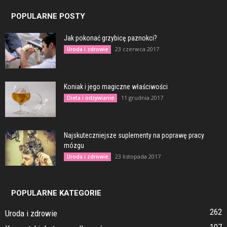
POPULARNE POSTY
Jak pokonać grzybicę paznokci?
23 czerwca 2017
Uroda i zdrowie
Koniak i jego magiczne właściwości
11 grudnia 2017
Dieta i odżywianie
Najskuteczniejsze suplementy na poprawę pracy
mózgu
23 listopada 2017
Uroda i zdrowie
POPULARNE KATEGORIE
262
Uroda i zdrowie
107