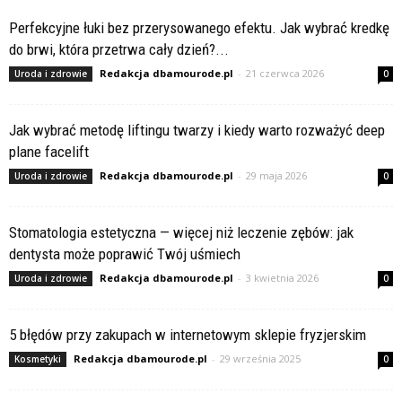
Perfekcyjne łuki bez przerysowanego efektu. Jak wybrać kredkę
do brwi, która przetrwa cały dzień?...
Redakcja dbamourode.pl
-
21 czerwca 2026
Uroda i zdrowie
0
Jak wybrać metodę liftingu twarzy i kiedy warto rozważyć deep
plane facelift
Redakcja dbamourode.pl
-
29 maja 2026
Uroda i zdrowie
0
Stomatologia estetyczna — więcej niż leczenie zębów: jak
dentysta może poprawić Twój uśmiech
Redakcja dbamourode.pl
-
3 kwietnia 2026
Uroda i zdrowie
0
5 błędów przy zakupach w internetowym sklepie fryzjerskim
Redakcja dbamourode.pl
-
29 września 2025
Kosmetyki
0