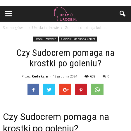
Strona główna
Uroda i zdrowie
Golenie i depilacja kobiet
Uroda i zdrowie
Golenie i depilacja kobiet
Czy Sudocrem pomaga na
krostki po goleniu?
Przez
Redakcja
-
18 grudnia 2024
608
0
Czy Sudocrem pomaga na
krostki po goleniu?