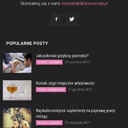
Skontaktuj się z nami:
kontakt@dbamourode.pl
POPULARNE POSTY
Jak pokonać grzybicę paznokci?
23 czerwca 2017
Uroda i zdrowie
Koniak i jego magiczne właściwości
11 grudnia 2017
Dieta i odżywianie
Najskuteczniejsze suplementy na poprawę pracy
mózgu
23 listopada 2017
Uroda i zdrowie