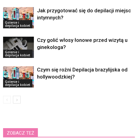
Jak przygotować się do depilacji miejsc
intymnych?
Golenie i
depilacja kobiet
Czy golić włosy łonowe przed wizytą u
ginekologa?
Golenie i
depilacja kobiet
Czym się rożni Depilacja brazylijska od
hollywoodzkiej?
Golenie i
depilacja kobiet
ZOBACZ TEŻ