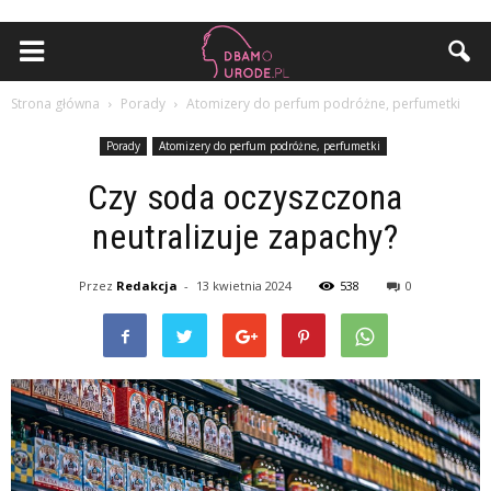
Strona główna
Porady
Atomizery do perfum podróżne, perfumetki
Porady
Atomizery do perfum podróżne, perfumetki
Czy soda oczyszczona
neutralizuje zapachy?
Przez
Redakcja
-
13 kwietnia 2024
538
0