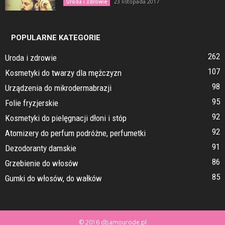
23 listopada 2017
Uroda i zdrowie
POPULARNE KATEGORIE
262
Uroda i zdrowie
107
Kosmetyki do twarzy dla mężczyzn
98
Urządzenia do mikrodermabrazji
95
Folie fryzjerskie
92
Kosmetyki do pielęgnacji dłoni i stóp
92
Atomizery do perfum podróżne, perfumetki
91
Dezodoranty damskie
86
Grzebienie do włosów
85
Gumki do włosów, do wałków
© 2016 dbamourode.pl