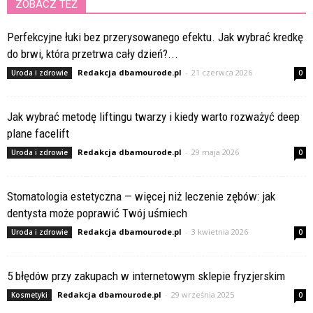
ZOBACZ TEŻ
Perfekcyjne łuki bez przerysowanego efektu. Jak wybrać kredkę
do brwi, która przetrwa cały dzień?...
Redakcja dbamourode.pl
-
21 czerwca 2026
Uroda i zdrowie
0
Jak wybrać metodę liftingu twarzy i kiedy warto rozważyć deep
plane facelift
Redakcja dbamourode.pl
-
29 maja 2026
Uroda i zdrowie
0
Stomatologia estetyczna — więcej niż leczenie zębów: jak
dentysta może poprawić Twój uśmiech
Redakcja dbamourode.pl
-
3 kwietnia 2026
Uroda i zdrowie
0
5 błędów przy zakupach w internetowym sklepie fryzjerskim
Redakcja dbamourode.pl
-
29 września 2025
Kosmetyki
0