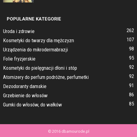
POPULARNE KATEGORIE
262
Uroda i zdrowie
107
Kosmetyki do twarzy dla mężczyzn
98
Urządzenia do mikrodermabrazji
95
Folie fryzjerskie
92
Kosmetyki do pielęgnacji dłoni i stóp
92
Atomizery do perfum podróżne, perfumetki
91
Dezodoranty damskie
86
Grzebienie do włosów
85
Gumki do włosów, do wałków
© 2016 dbamourode.pl