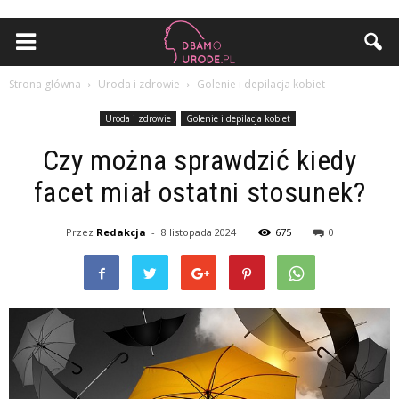
Strona główna
Uroda i zdrowie
Golenie i depilacja kobiet
Uroda i zdrowie
Golenie i depilacja kobiet
Czy można sprawdzić kiedy
facet miał ostatni stosunek?
Przez
Redakcja
-
8 listopada 2024
675
0