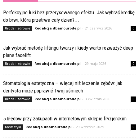
Perfekcyjne łuki bez przerysowanego efektu. Jak wybrać kredkę
do brwi, która przetrwa cały dzień?...
Redakcja dbamourode.pl
-
21 czerwca 2026
Uroda i zdrowie
0
Jak wybrać metodę liftingu twarzy i kiedy warto rozważyć deep
plane facelift
Redakcja dbamourode.pl
-
29 maja 2026
Uroda i zdrowie
0
Stomatologia estetyczna — więcej niż leczenie zębów: jak
dentysta może poprawić Twój uśmiech
Redakcja dbamourode.pl
-
3 kwietnia 2026
Uroda i zdrowie
0
5 błędów przy zakupach w internetowym sklepie fryzjerskim
Redakcja dbamourode.pl
-
29 września 2025
Kosmetyki
0