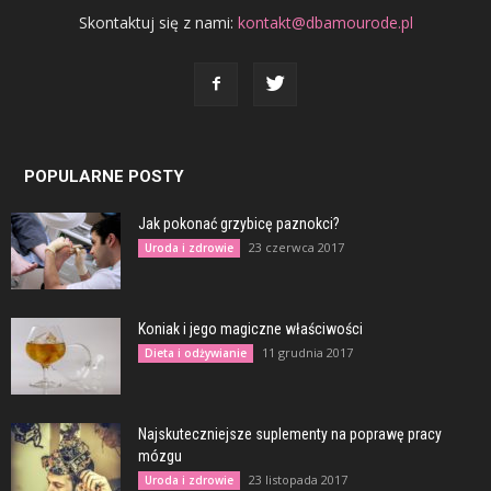
Skontaktuj się z nami:
kontakt@dbamourode.pl
POPULARNE POSTY
Jak pokonać grzybicę paznokci?
23 czerwca 2017
Uroda i zdrowie
Koniak i jego magiczne właściwości
11 grudnia 2017
Dieta i odżywianie
Najskuteczniejsze suplementy na poprawę pracy
mózgu
23 listopada 2017
Uroda i zdrowie