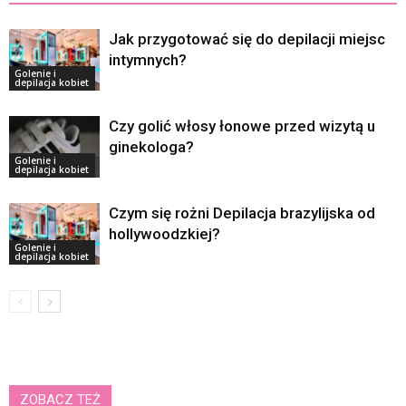
Jak przygotować się do depilacji miejsc
intymnych?
Golenie i
depilacja kobiet
Czy golić włosy łonowe przed wizytą u
ginekologa?
Golenie i
depilacja kobiet
Czym się rożni Depilacja brazylijska od
hollywoodzkiej?
Golenie i
depilacja kobiet
ZOBACZ TEŻ