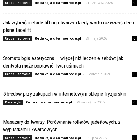
Redakcja dbamourode.pl
-
21 czerwca 2026
Uroda i zdrowie
0
Jak wybrać metodę liftingu twarzy i kiedy warto rozważyć deep
plane facelift
Redakcja dbamourode.pl
-
29 maja 2026
Uroda i zdrowie
0
Stomatologia estetyczna — więcej niż leczenie zębów: jak
dentysta może poprawić Twój uśmiech
Redakcja dbamourode.pl
-
3 kwietnia 2026
Uroda i zdrowie
0
5 błędów przy zakupach w internetowym sklepie fryzjerskim
Redakcja dbamourode.pl
-
29 września 2025
Kosmetyki
0
Masażery do twarzy: Porównanie rollerów jadeitowych, z
wypustkami i kwarcowych
Redakcja dbamourode.pl
-
14 lipca 2025
Uroda i zdrowie
0