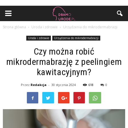
Strona główna
Uroda i zdrowie
Urządzenia do mikrodermabrazji
Uroda i zdrowie
Urządzenia do mikrodermabrazji
Czy można robić
mikrodermabrazję z peelingiem
kawitacyjnym?
Przez
Redakcja
-
30 stycznia 2024
618
0