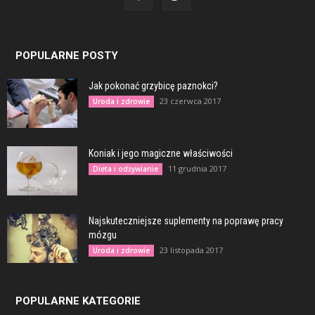
POPULARNE POSTY
Jak pokonać grzybicę paznokci?
23 czerwca 2017
Uroda i zdrowie
Koniak i jego magiczne właściwości
11 grudnia 2017
Dieta i odżywianie
Najskuteczniejsze suplementy na poprawę pracy
mózgu
23 listopada 2017
Uroda i zdrowie
POPULARNE KATEGORIE