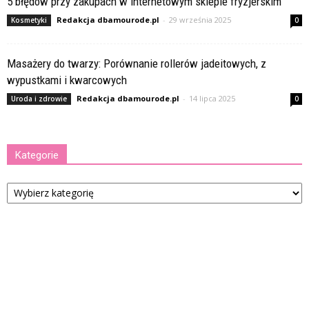
5 błędów przy zakupach w internetowym sklepie fryzjerskim
Redakcja dbamourode.pl
-
29 września 2025
Kosmetyki
0
Masażery do twarzy: Porównanie rollerów jadeitowych, z
wypustkami i kwarcowych
Redakcja dbamourode.pl
-
14 lipca 2025
Uroda i zdrowie
0
Kategorie
Kategorie