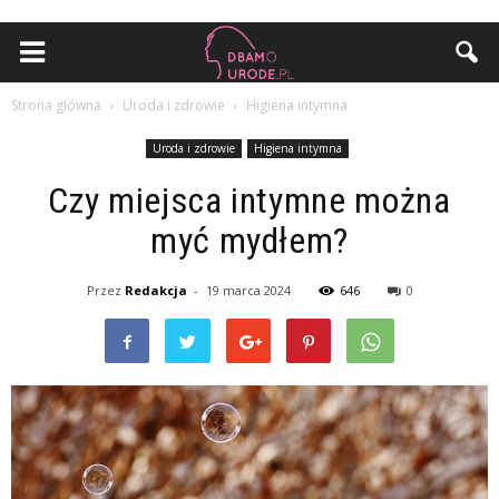
Strona główna
Uroda i zdrowie
Higiena intymna
Uroda i zdrowie
Higiena intymna
Czy miejsca intymne można
myć mydłem?
Przez
Redakcja
-
19 marca 2024
646
0