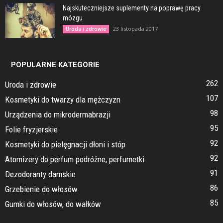
Najskuteczniejsze suplementy na poprawę pracy
mózgu
23 listopada 2017
Uroda i zdrowie
POPULARNE KATEGORIE
262
Uroda i zdrowie
107
Kosmetyki do twarzy dla mężczyzn
98
Urządzenia do mikrodermabrazji
95
Folie fryzjerskie
92
Kosmetyki do pielęgnacji dłoni i stóp
92
Atomizery do perfum podróżne, perfumetki
91
Dezodoranty damskie
86
Grzebienie do włosów
85
Gumki do włosów, do wałków