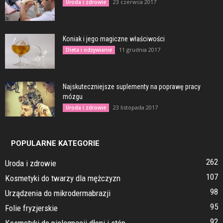
23 czerwca 2017
Uroda i zdrowie
Koniak i jego magiczne właściwości
11 grudnia 2017
Dieta i odżywianie
Najskuteczniejsze suplementy na poprawę pracy
mózgu
23 listopada 2017
Uroda i zdrowie
POPULARNE KATEGORIE
262
Uroda i zdrowie
107
Kosmetyki do twarzy dla mężczyzn
98
Urządzenia do mikrodermabrazji
95
Folie fryzjerskie
92
Kosmetyki do pielęgnacji dłoni i stóp