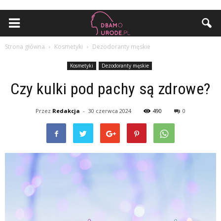
Strona główna
Kosmetyki
Dezodoranty męskie
Kosmetyki
Dezodoranty męskie
Czy kulki pod pachy są zdrowe?
Przez
Redakcja
-
30 czerwca 2024
490
0