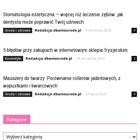
Stomatologia estetyczna — więcej niż leczenie zębów: jak
dentysta może poprawić Twój uśmiech
Redakcja dbamourode.pl
-
3 kwietnia 2026
Uroda i zdrowie
0
5 błędów przy zakupach w internetowym sklepie fryzjerskim
Redakcja dbamourode.pl
-
29 września 2025
Kosmetyki
0
Masażery do twarzy: Porównanie rollerów jadeitowych, z
wypustkami i kwarcowych
Redakcja dbamourode.pl
-
14 lipca 2025
Uroda i zdrowie
0
Kategorie
Kategorie