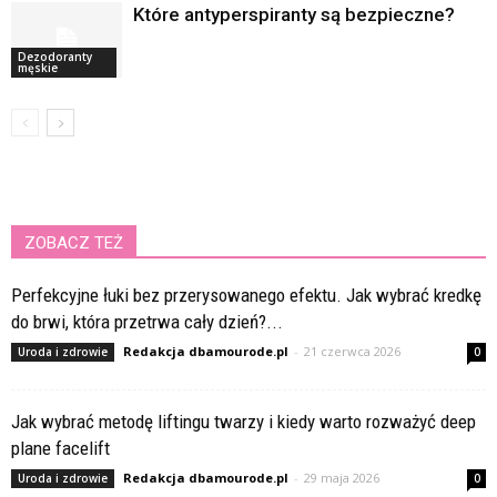
Które antyperspiranty są bezpieczne?
Dezodoranty
męskie
ZOBACZ TEŻ
Perfekcyjne łuki bez przerysowanego efektu. Jak wybrać kredkę
do brwi, która przetrwa cały dzień?...
Redakcja dbamourode.pl
-
21 czerwca 2026
Uroda i zdrowie
0
Jak wybrać metodę liftingu twarzy i kiedy warto rozważyć deep
plane facelift
Redakcja dbamourode.pl
-
29 maja 2026
Uroda i zdrowie
0