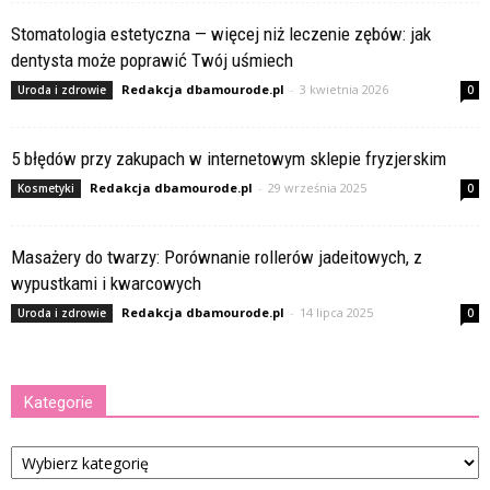
Stomatologia estetyczna — więcej niż leczenie zębów: jak
dentysta może poprawić Twój uśmiech
Redakcja dbamourode.pl
-
3 kwietnia 2026
Uroda i zdrowie
0
5 błędów przy zakupach w internetowym sklepie fryzjerskim
Redakcja dbamourode.pl
-
29 września 2025
Kosmetyki
0
Masażery do twarzy: Porównanie rollerów jadeitowych, z
wypustkami i kwarcowych
Redakcja dbamourode.pl
-
14 lipca 2025
Uroda i zdrowie
0
Kategorie
Kategorie