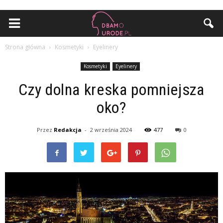
Strona główna
Kosmetyki
Eyelinery
Kosmetyki
Eyelinery
Czy dolna kreska pomniejsza
oko?
Przez
Redakcja
-
2 września 2024
477
0