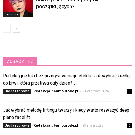
początkujących?
Eyelinery
ZOBACZ TEŻ
Perfekcyjne łuki bez przerysowanego efektu. Jak wybrać kredkę
do brwi, która przetrwa cały dzień?...
Redakcja dbamourode.pl
-
21 czerwca 2026
Uroda i zdrowie
0
Jak wybrać metodę liftingu twarzy i kiedy warto rozważyć deep
plane facelift
Redakcja dbamourode.pl
-
29 maja 2026
Uroda i zdrowie
0