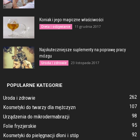
Koniak i jego magiczne właściwości
11 grudnia 2017
Dieta i odżywianie
Najskuteczniejsze suplementy na poprawę pracy
mózgu
23 listopada 2017
Uroda i zdrowie
POPULARNE KATEGORIE
262
Uroda i zdrowie
107
Kosmetyki do twarzy dla mężczyzn
98
Urządzenia do mikrodermabrazji
95
Folie fryzjerskie
92
Kosmetyki do pielęgnacji dłoni i stóp